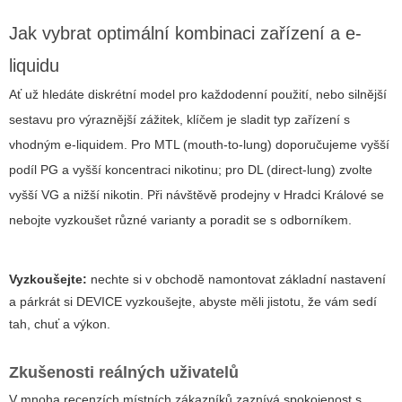
Jak vybrat optimální kombinaci zařízení a e-
liquidu
Ať už hledáte diskrétní model pro každodenní použití, nebo silnější
sestavu pro výraznější zážitek, klíčem je sladit typ zařízení s
vhodným e-liquidem. Pro MTL (mouth-to-lung) doporučujeme vyšší
podíl PG a vyšší koncentraci nikotinu; pro DL (direct-lung) zvolte
vyšší VG a nižší nikotin. Při návštěvě prodejny v Hradci Králové se
nebojte vyzkoušet různé varianty a poradit se s odborníkem.
Vyzkoušejte:
nechte si v obchodě namontovat základní nastavení
a párkrát si DEVICE vyzkoušejte, abyste měli jistotu, že vám sedí
tah, chuť a výkon.
Zkušenosti reálných uživatelů
V mnoha recenzích místních zákazníků zaznívá spokojenost s