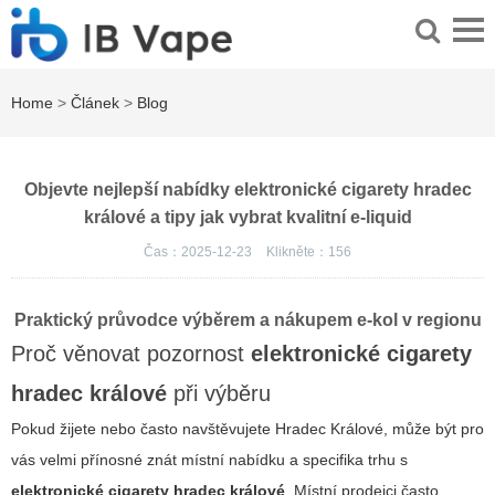
Home
>
Článek
>
Blog
Objevte nejlepší nabídky elektronické cigarety hradec
králové a tipy jak vybrat kvalitní e-liquid
Čas：2025-12-23
Klikněte：
156
Praktický průvodce výběrem a nákupem e-kol v regionu
Proč věnovat pozornost
elektronické cigarety
hradec králové
při výběru
Pokud žijete nebo často navštěvujete Hradec Králové, může být pro
vás velmi přínosné znát místní nabídku a specifika trhu s
elektronické cigarety hradec králové
. Místní prodejci často