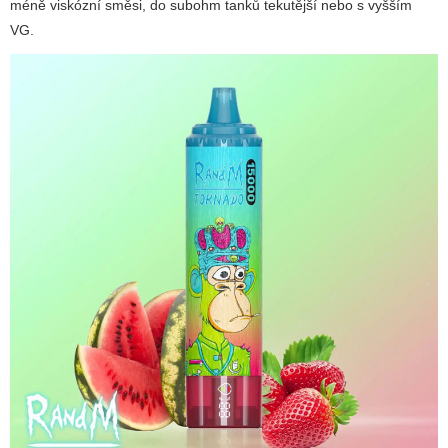
méně viskózní směsi, do subohm tanků tekutější nebo s vyšším
VG.