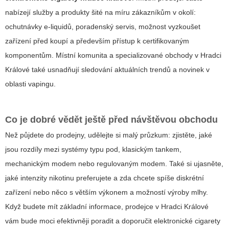
nabízejí služby a produkty šité na míru zákazníkům v okolí:
ochutnávky e-liquidů, poradenský servis, možnost vyzkoušet
zařízení před koupí a především přístup k certifikovaným
komponentům. Místní komunita a specializované obchody v Hradci
Králové také usnadňují sledování aktuálních trendů a novinek v
oblasti vapingu.
Co je dobré vědět ještě před návštěvou obchodu
Než půjdete do prodejny, udělejte si malý průzkum: zjistěte, jaké
jsou rozdíly mezi systémy typu pod, klasickým tankem,
mechanickým modem nebo regulovaným modem. Také si ujasněte,
jaké intenzity nikotinu preferujete a zda chcete spíše diskrétní
zařízení nebo něco s větším výkonem a možností výroby mlhy.
Když budete mít základní informace, prodejce v Hradci Králové
vám bude moci efektivněji poradit a doporučit
elektronické cigarety