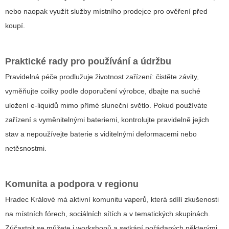
nebo naopak využít služby místního prodejce pro ověření před
koupí.
Praktické rady pro používání a údržbu
Pravidelná péče prodlužuje životnost zařízení: čistěte závity,
vyměňujte coilky podle doporučení výrobce, dbajte na suché
uložení e-liquidů mimo přímé sluneční světlo. Pokud používáte
zařízení s vyměnitelnými bateriemi, kontrolujte pravidelně jejich
stav a nepoužívejte baterie s viditelnými deformacemi nebo
netěsnostmi.
Komunita a podpora v regionu
Hradec Králové má aktivní komunitu vaperů, která sdílí zkušenosti
na místních fórech, sociálních sítích a v tematických skupinách.
Zúčastnit se můžete i workshopů a setkání pořádaných některými