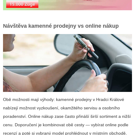
Návštěva kamenné prodejny vs online nákup
Obě možnosti mají výhody: kamenné prodejny v Hradci Králové
nabízejí možnost vyzkoušení, okamžitého servisu a osobního
poradenství. Online nákup zase často přináší širší sortiment a nižší
cenu. Doporučení je kombinovat obě cesty — vybírat online podle
recenzí a poté si vybraný model prohlédnout v místním obchodě,