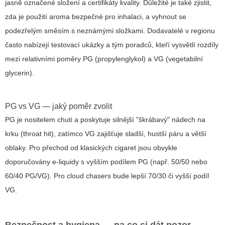
jasně označené složení a certifikáty kvality. Důležité je také zjistit,
zda je použití aroma bezpečné pro inhalaci, a vyhnout se
podezřelým směsím s neznámými složkami. Dodavatelé v regionu
často nabízejí testovací ukázky a tým poradců, kteří vysvětlí rozdíly
mezi relativními poměry PG (propylenglykol) a VG (vegetabilní
glycerin).
PG vs VG — jaký poměr zvolit
PG je nositelem chuti a poskytuje silnější "škrábavý" nádech na
krku (throat hit), zatímco VG zajišťuje sladší, hustší páru a větší
oblaky. Pro přechod od klasických cigaret jsou obvykle
doporučovány e-liquidy s vyšším podílem PG (např. 50/50 nebo
60/40 PG/VG). Pro cloud chasers bude lepší 70/30 či vyšší podíl
VG.