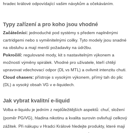
hradec králové
odpovídající vašim návykům a očekáváním.
Typy zařízení a pro koho jsou vhodné
Začátečníci:
jednoduché pod systémy s předem naplněnými
cartridgemi nebo s vyměnitelnými coilky. Tyto modely jsou snadné
na obsluhu a mají menší požadavky na údržbu.
Pokročilí:
regulované mody, kit s nastavitelným výkonem a
možností výměny spirálek. Vhodné pro uživatele, kteří chtějí
upravovat vdechovací odpor (DL vs MTL) a ovlivnit intenzitu chuti.
Cloud chasers:
přístroje s vysokým výkonem, přímý tah do plic
(DL) a vysoký obsah VG v e-liquidech.
Jak vybrat kvalitní e-liquid
Volba e-liquidu je jedním z nejdůležitějších aspektů: chuť, složení
(poměr PG/VG), hladina nikotinu a kvalita surovin ovlivňují celkový
zážitek. Při nákupu v Hradci Králové hledejte produkty, které mají