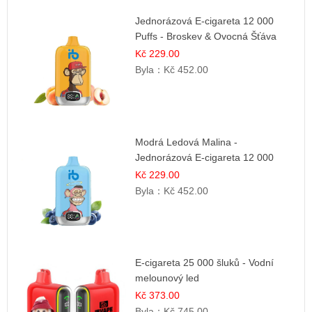
Jednorázová E-cigareta 12 000
Puffs - Broskev & Ovocná Šťáva
Kč 229.00
Byla：
Kč 452.00
Modrá Ledová Malina -
Jednorázová E-cigareta 12 000
šluků | Osvěžující Bobulová Příchuť
Kč 229.00
Byla：
Kč 452.00
E-cigareta 25 000 šluků - Vodní
melounový led
Kč 373.00
Byla：
Kč 745.00