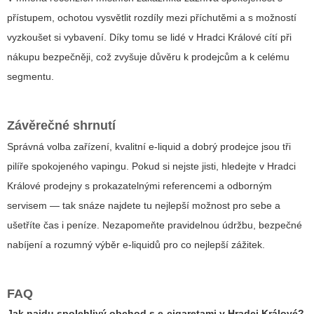
přístupem, ochotou vysvětlit rozdíly mezi příchutěmi a s možností
vyzkoušet si vybavení. Díky tomu se lidé v Hradci Králové cítí při
nákupu bezpečněji, což zvyšuje důvěru k prodejcům a k celému
segmentu.
Závěrečné shrnutí
Správná volba zařízení, kvalitní e-liquid a dobrý prodejce jsou tři
pilíře spokojeného vapingu. Pokud si nejste jisti, hledejte v Hradci
Králové prodejny s prokazatelnými referencemi a odborným
servisem — tak snáze najdete tu nejlepší možnost pro sebe a
ušetříte čas i peníze. Nezapomeňte pravidelnou údržbu, bezpečné
nabíjení a rozumný výběr e-liquidů pro co nejlepší zážitek.
FAQ
Jak najdu spolehlivý obchod s e-cigaretami v Hradci Králové?