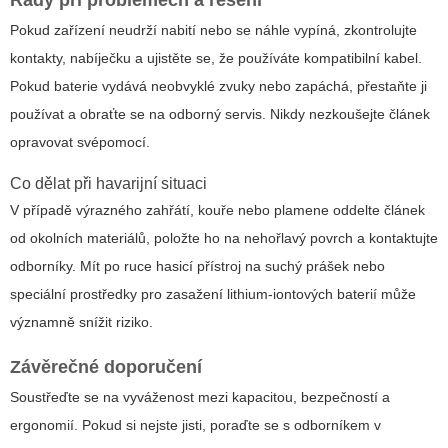
Rady při problémech a řešení
Pokud zařízení neudrží nabití nebo se náhle vypíná, zkontrolujte
kontakty, nabíječku a ujistěte se, že používáte kompatibilní kabel.
Pokud baterie vydává neobvyklé zvuky nebo zapáchá, přestaňte ji
používat a obraťte se na odborný servis. Nikdy nezkoušejte článek
opravovat svépomocí.
Co dělat při havarijní situaci
V případě výrazného zahřátí, kouře nebo plamene oddelte článek
od okolních materiálů, položte ho na nehořlavý povrch a kontaktujte
odborníky. Mít po ruce hasicí přístroj na suchý prášek nebo
speciální prostředky pro zasažení lithium-iontových baterií může
významně snížit riziko.
Závěrečné doporučení
Soustřeďte se na vyváženost mezi kapacitou, bezpečností a
ergonomií. Pokud si nejste jisti, poraďte se s odborníkem v