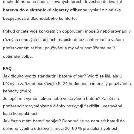
obchodě nebo na specializovaných fórech. Investice do kvalitní
baterka do elektronické cigarety cfiber
se vyplatí z hlediska
bezpečnosti a dlouhodobého komfortu.
Pokud chcete více konkrétních doporučení modelů nebo srovnání v
různých cenových hladinách, napište dotaz s informací o vašem
preferovaném režimu používání a my vám pomůžeme najít
optimální volbu.
FAQ
Jak dlouho vydrží standardní baterie cfiber?
Výdrž se liší, ale u
běžných zařízení očekávejte 8–24 hodin podle intenzity používání a
kapacity (mAh).
Je lepší mít vyměnitelnou nebo vestavěnou baterii?
Záleží na
preferencích: vyměnitelné články poskytují flexibilitu, vestavěné
lepší kompaktnost.
Jak často mám baterii nabíjet?
Doporučuje se nepustit baterii do
úplného vybití a udržovat ji mezi 20–80 % pro delší životnost.