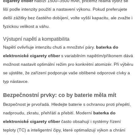
cigarety cfiber
nabízí 1500–3500 mAh, přičemž reálná výdrž se
liší podle intenzity použití a nastavení výkonu. Pokud preferujete
delší zážitky bez častého dobíjení, volte vyšší kapacitu, ale zvažte i
fyzickou velikost a váhu.
Výstupní napětí a kompatibilita
Napětí ovlivňuje intenzitu chuti a množství páry.
baterka do
elektronické cigarety cfiber
s variabilním napětím/příkonem dává
možnost nastavit optimální režim pro konkrétní atomizér. Při výběru
se ujistěte, že zařízení podporuje vaše oblíbené odporové cívky a
typ nástavce.
Bezpečnostní prvky: co by baterie měla mít
Bezpečnost je prvořadá. Hledejte baterie s ochranou proti přepětí,
nadproudu, zkratu, přehřátí a přebití. Moderní
baterka do
elektronické cigarety cfiber
často obsahují i systémy řízení
teploty (TC) a inteligentní čipy, které optimalizují výkon a chrání