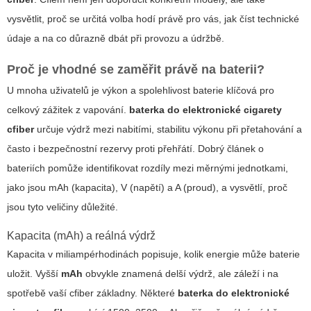
vysvětlit, proč se určitá volba hodí právě pro vás, jak číst technické
údaje a na co důrazně dbát při provozu a údržbě.
Proč je vhodné se zaměřit právě na baterii?
U mnoha uživatelů je výkon a spolehlivost baterie klíčová pro
celkový zážitek z vapování.
baterka do elektronické cigarety
cfiber
určuje výdrž mezi nabitími, stabilitu výkonu při přetahování a
často i bezpečnostní rezervy proti přehřátí. Dobrý článek o
bateriích pomůže identifikovat rozdíly mezi měrnými jednotkami,
jako jsou mAh (kapacita), V (napětí) a A (proud), a vysvětlí, proč
jsou tyto veličiny důležité.
Kapacita (mAh) a reálná výdrž
Kapacita v miliampérhodinách popisuje, kolik energie může baterie
uložit. Vyšší
mAh
obvykle znamená delší výdrž, ale záleží i na
spotřebě vaší cfiber základny. Některé
baterka do elektronické