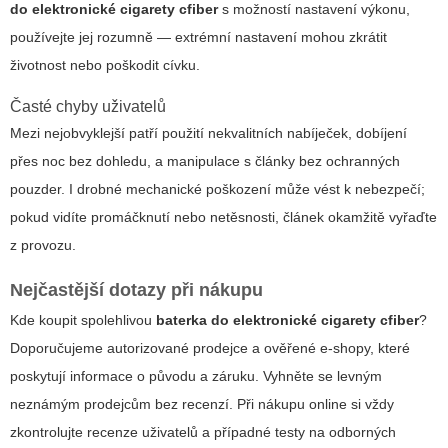
do elektronické cigarety cfiber
s možností nastavení výkonu,
používejte jej rozumně — extrémní nastavení mohou zkrátit
životnost nebo poškodit cívku.
Časté chyby uživatelů
Mezi nejobvyklejší patří použití nekvalitních nabíječek, dobíjení
přes noc bez dohledu, a manipulace s články bez ochranných
pouzder. I drobné mechanické poškození může vést k nebezpečí;
pokud vidíte promáčknutí nebo netěsnosti, článek okamžitě vyřaďte
z provozu.
Nejčastější dotazy při nákupu
Kde koupit spolehlivou
baterka do elektronické cigarety cfiber
?
Doporučujeme autorizované prodejce a ověřené e-shopy, které
poskytují informace o původu a záruku. Vyhněte se levným
neznámým prodejcům bez recenzí. Při nákupu online si vždy
zkontrolujte recenze uživatelů a případné testy na odborných