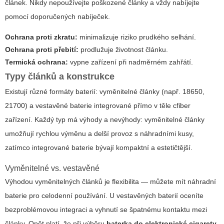
článek. Nikdy nepoužívejte poškozené články a vždy nabíjejte
pomocí doporučených nabíječek.
Ochrana proti zkratu:
minimalizuje riziko prudkého selhání.
Ochrana proti přebití:
prodlužuje životnost článku.
Termická ochrana:
vypne zařízení při nadměrném zahřátí.
Typy článků a konstrukce
Existují různé formáty baterií: vyměnitelné články (např. 18650,
21700) a vestavěné baterie integrované přímo v těle cfiber
zařízení. Každý typ má výhody a nevýhody: vyměnitelné články
umožňují rychlou výměnu a delší provoz s náhradními kusy,
zatímco integrované baterie bývají kompaktní a estetičtější.
Vyměnitelné vs. vestavěné
Výhodou vyměnitelných článků je flexibilita — můžete mít náhradní
baterie pro celodenní používání. U vestavěných baterií oceníte
bezproblémovou integraci a vyhnutí se špatnému kontaktu mezi
články. Opět platí, že při výběru
baterka do elektronické cigarety