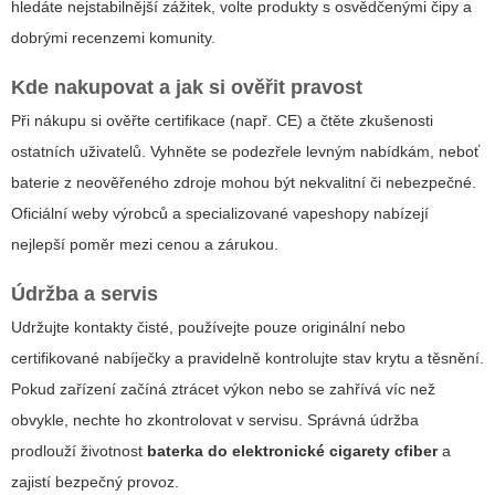
hledáte nejstabilnější zážitek, volte produkty s osvědčenými čipy a
dobrými recenzemi komunity.
Kde nakupovat a jak si ověřit pravost
Při nákupu si ověřte certifikace (např. CE) a čtěte zkušenosti
ostatních uživatelů. Vyhněte se podezřele levným nabídkám, neboť
baterie z neověřeného zdroje mohou být nekvalitní či nebezpečné.
Oficiální weby výrobců a specializované vapeshopy nabízejí
nejlepší poměr mezi cenou a zárukou.
Údržba a servis
Udržujte kontakty čisté, používejte pouze originální nebo
certifikované nabíječky a pravidelně kontrolujte stav krytu a těsnění.
Pokud zařízení začíná ztrácet výkon nebo se zahřívá víc než
obvykle, nechte ho zkontrolovat v servisu. Správná údržba
prodlouží životnost
baterka do elektronické cigarety cfiber
a
zajistí bezpečný provoz.