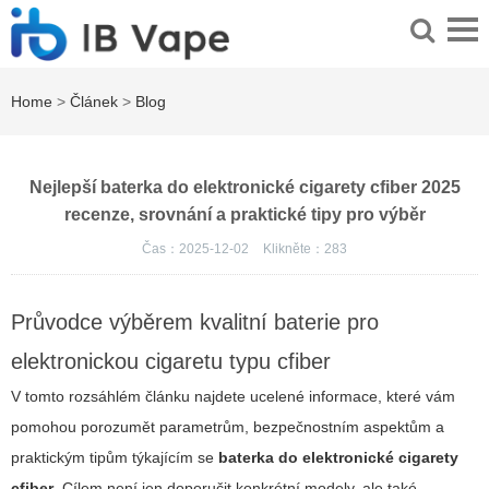
Home
>
Článek
>
Blog
Nejlepší baterka do elektronické cigarety cfiber 2025
recenze, srovnání a praktické tipy pro výběr
Čas：2025-12-02
Klikněte：
283
Průvodce výběrem kvalitní baterie pro
elektronickou cigaretu typu cfiber
V tomto rozsáhlém článku najdete ucelené informace, které vám
pomohou porozumět parametrům, bezpečnostním aspektům a
praktickým tipům týkajícím se
baterka do elektronické cigarety
cfiber
. Cílem není jen doporučit konkrétní modely, ale také