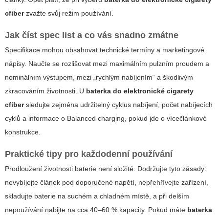
cfiber
zvažte svůj režim používání.
Jak číst spec list a co vás snadno zmátne
Specifikace mohou obsahovat technické termíny a marketingové
nápisy. Naučte se rozlišovat mezi maximálním pulzním proudem a
nominálním výstupem, mezi „rychlým nabíjením“ a škodlivým
zkracováním životnosti. U
baterka do elektronické cigarety
cfiber
sledujte zejména udržitelný cyklus nabíjení, počet nabíjecích
cyklů a informace o Balanced charging, pokud jde o vícečlánkové
konstrukce.
Praktické tipy pro každodenní používání
Prodloužení životnosti baterie není složité. Dodržujte tyto zásady:
nevybíjejte článek pod doporučené napětí, nepřehřívejte zařízení,
skladujte baterie na suchém a chladném místě, a při delším
nepoužívání nabijte na cca 40–60 % kapacity. Pokud máte
baterka