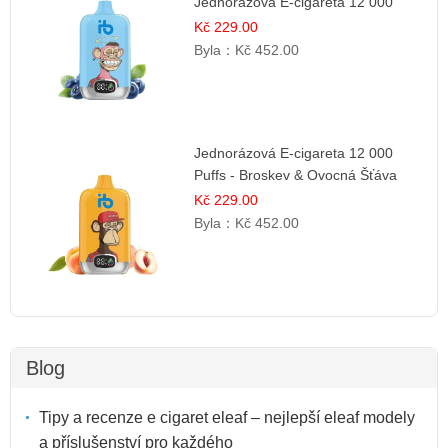
Jednorázová E-cigareta 12 000
šluků | Osvěžující Bobulová Příchuť
Kč 229.00
Byla：
Kč 452.00
Jednorázová E-cigareta 12 000
Puffs - Broskev & Ovocná Šťáva
Kč 229.00
Byla：
Kč 452.00
Blog
Tipy a recenze e cigaret eleaf – nejlepší eleaf modely
a příslušenství pro každého