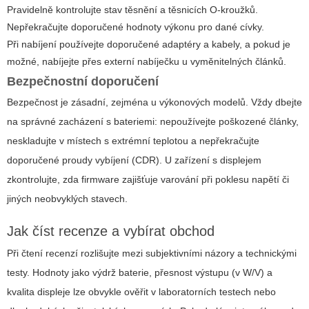
Pravidelně kontrolujte stav těsnění a těsnicích O-kroužků.
Nepřekračujte doporučené hodnoty výkonu pro dané cívky.
Při nabíjení používejte doporučené adaptéry a kabely, a pokud je
možné, nabíjejte přes externí nabíječku u vyměnitelných článků.
Bezpečnostní doporučení
Bezpečnost je zásadní, zejména u výkonových modelů. Vždy dbejte
na správné zacházení s bateriemi: nepoužívejte poškozené články,
neskladujte v místech s extrémní teplotou a nepřekračujte
doporučené proudy vybíjení (CDR). U zařízení s displejem
zkontrolujte, zda firmware zajišťuje varování při poklesu napětí či
jiných neobvyklých stavech.
Jak číst recenze a vybírat obchod
Při čtení recenzí rozlišujte mezi subjektivními názory a technickými
testy. Hodnoty jako výdrž baterie, přesnost výstupu (v W/V) a
kvalita displeje lze obvykle ověřit v laboratorních testech nebo