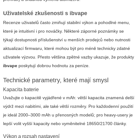
Uživatelské zkušenosti s ibvape
Recenze uživatelů často zmiňují stabilní výkon a pohodlné menu,
které je intuitivní i pro nováčky. Některé záporné poznámky se
týkají dostupnosti příslušenství u menších prodejců nebo nutnosti
aktualizací firmwaru, které mohou být pro méně technicky zdatné
uživatele výzvou. Přesto většina zpětné vazby ukazuje, že produkty
ibvape
poskytují dobrou hodnotu za peníze.
Technické parametry, které mají smysl
Kapacita baterie
Uvažujte o kapacitě vyjádřené v mAh: větší kapacita znamená delší
výdrž mezi nabitími, ale také větší rozměry. Pro každodenní použití
je ideál 2000–3000 mAh u přenosných modelů; pro heavy-usery je
lepší volit vyšší kapacity nebo vyměnitelné 18650/21700 články.
Výkon a rozsah nastavení