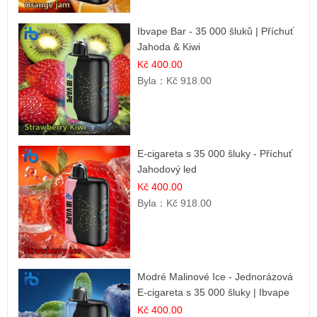
Ibvape Bar - 35 000 šluků | Příchuť
Jahoda & Kiwi
Kč 400.00
Byla：
Kč 918.00
E-cigareta s 35 000 šluky - Příchuť
Jahodový led
Kč 400.00
Byla：
Kč 918.00
Modré Malinové Ice - Jednorázová
E-cigareta s 35 000 šluky | Ibvape
Kč 400.00