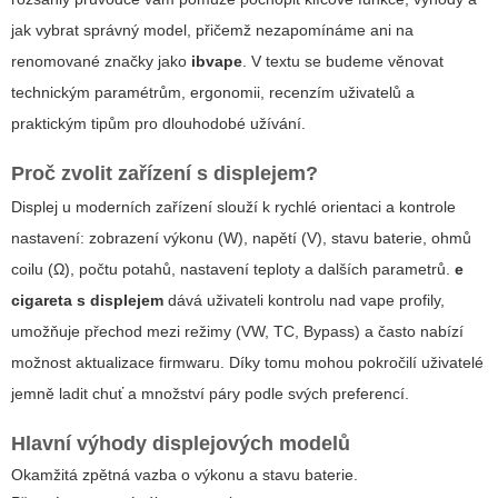
jak vybrat správný model, přičemž nezapomínáme ani na
renomované značky jako
ibvape
. V textu se budeme věnovat
technickým paramétrům, ergonomii, recenzím uživatelů a
praktickým tipům pro dlouhodobé užívání.
Proč zvolit zařízení s displejem?
Displej u moderních zařízení slouží k rychlé orientaci a kontrole
nastavení: zobrazení výkonu (W), napětí (V), stavu baterie, ohmů
coilu (Ω), počtu potahů, nastavení teploty a dalších parametrů.
e
cigareta s displejem
dává uživateli kontrolu nad vape profily,
umožňuje přechod mezi režimy (VW, TC, Bypass) a často nabízí
možnost aktualizace firmwaru. Díky tomu mohou pokročilí uživatelé
jemně ladit chuť a množství páry podle svých preferencí.
Hlavní výhody displejových modelů
Okamžitá zpětná vazba o výkonu a stavu baterie.