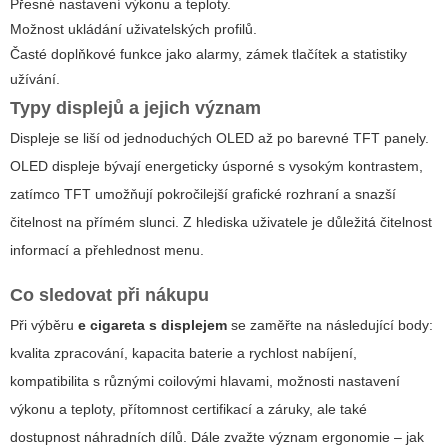
Přesné nastavení výkonu a teploty.
Možnost ukládání uživatelských profilů.
Časté doplňkové funkce jako alarmy, zámek tlačítek a statistiky
užívání.
Typy displejů a jejich význam
Displeje se liší od jednoduchých OLED až po barevné TFT panely.
OLED displeje bývají energeticky úsporné s vysokým kontrastem,
zatímco TFT umožňují pokročilejší grafické rozhraní a snazší
čitelnost na přímém slunci. Z hlediska uživatele je důležitá čitelnost
informací a přehlednost menu.
Co sledovat při nákupu
Při výběru
e cigareta s displejem
se zaměřte na následující body:
kvalita zpracování, kapacita baterie a rychlost nabíjení,
kompatibilita s různými coilovými hlavami, možnosti nastavení
výkonu a teploty, přítomnost certifikací a záruky, ale také
dostupnost náhradních dílů. Dále zvažte význam ergonomie – jak