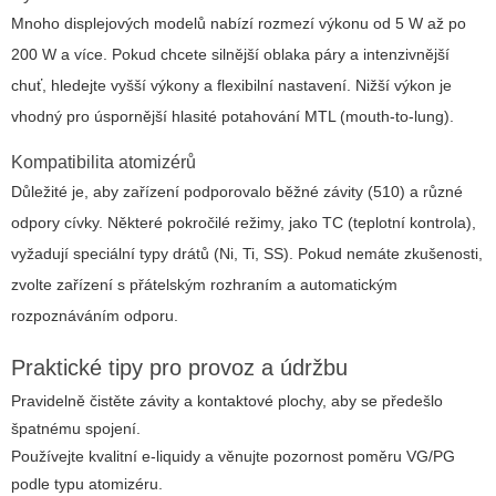
Mnoho displejových modelů nabízí rozmezí výkonu od 5 W až po
200 W a více. Pokud chcete silnější oblaka páry a intenzivnější
chuť, hledejte vyšší výkony a flexibilní nastavení. Nižší výkon je
vhodný pro úspornější hlasité potahování MTL (mouth-to-lung).
Kompatibilita atomizérů
Důležité je, aby zařízení podporovalo běžné závity (510) a různé
odpory cívky. Některé pokročilé režimy, jako TC (teplotní kontrola),
vyžadují speciální typy drátů (Ni, Ti, SS). Pokud nemáte zkušenosti,
zvolte zařízení s přátelským rozhraním a automatickým
rozpoznáváním odporu.
Praktické tipy pro provoz a údržbu
Pravidelně čistěte závity a kontaktové plochy, aby se předešlo
špatnému spojení.
Používejte kvalitní e-liquidy a věnujte pozornost poměru VG/PG
podle typu atomizéru.