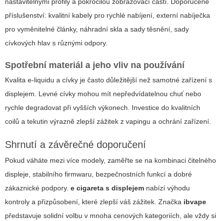
nastavitelnými profily a pokročilou zobrazovací částí. Doporučené
příslušenství: kvalitní kabely pro rychlé nabíjení, externí nabíječka
pro vyměnitelné články, náhradní skla a sady těsnění, sady
cívkových hlav s různými odpory.
Spotřební materiál a jeho vliv na používání
Kvalita e-liquidu a cívky je často důležitější než samotné zařízení s
displejem. Levné cívky mohou mít nepředvídatelnou chuť nebo
rychle degradovat při vyšších výkonech. Investice do kvalitních
coilů a tekutin výrazně zlepší zážitek z vapingu a ochrání zařízení.
Shrnutí a závěrečné doporučení
Pokud váháte mezi více modely, zaměřte se na kombinaci čitelného
displeje, stabilního firmwaru, bezpečnostních funkcí a dobré
zákaznické podpory.
e cigareta s displejem
nabízí výhodu
kontroly a přizpůsobení, které zlepší váš zážitek. Značka
ibvape
představuje solidní volbu v mnoha cenových kategoriích, ale vždy si