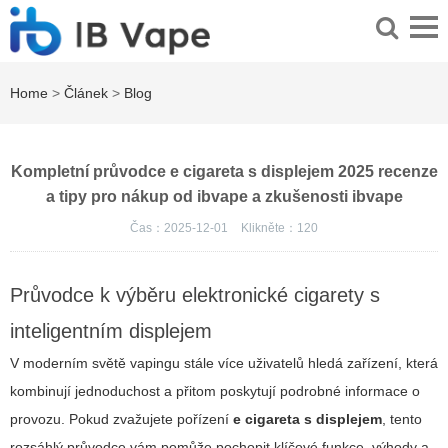
Home
>
Článek
>
Blog
Kompletní průvodce e cigareta s displejem 2025 recenze
a tipy pro nákup od ibvape a zkušenosti ibvape
Čas：2025-12-01
Klikněte：
120
Průvodce k výběru elektronické cigarety s
inteligentním displejem
V moderním světě vapingu stále více uživatelů hledá zařízení, která
kombinují jednoduchost a přitom poskytují podrobné informace o
provozu. Pokud zvažujete pořízení
e cigareta s displejem
, tento
rozsáhlý průvodce vám pomůže pochopit klíčové funkce, výhody a