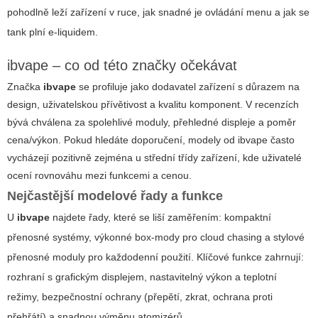
pohodlně leží zařízení v ruce, jak snadné je ovládání menu a jak se
tank plní e-liquidem.
ibvape – co od této značky očekávat
Značka
ibvape
se profiluje jako dodavatel zařízení s důrazem na
design, uživatelskou přívětivost a kvalitu komponent. V recenzích
bývá chválena za spolehlivé moduly, přehledné displeje a poměr
cena/výkon. Pokud hledáte doporučení, modely od
ibvape
často
vycházejí pozitivně zejména u střední třídy zařízení, kde uživatelé
ocení rovnováhu mezi funkcemi a cenou.
Nejčastější modelové řady a funkce
U
ibvape
najdete řady, které se liší zaměřením: kompaktní
přenosné systémy, výkonné box-mody pro cloud chasing a stylové
přenosné moduly pro každodenní použití. Klíčové funkce zahrnují:
rozhraní s grafickým displejem, nastavitelný výkon a teplotní
režimy, bezpečnostní ochrany (přepětí, zkrat, ochrana proti
přehřátí) a snadnou výměnu atomizérů.