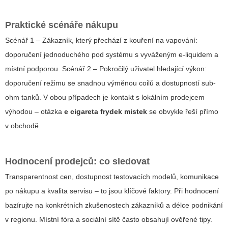
Praktické scénáře nákupu
Scénář 1 – Zákazník, který přechází z kouření na vapování:
doporučení jednoduchého pod systému s vyváženým e-liquidem a
místní podporou. Scénář 2 – Pokročilý uživatel hledající výkon:
doporučení režimu se snadnou výměnou coilů a dostupností sub-
ohm tanků. V obou případech je kontakt s lokálním prodejcem
výhodou – otázka
e cigareta frydek mistek
se obvykle řeší přímo
v obchodě.
Hodnocení prodejců: co sledovat
Transparentnost cen, dostupnost testovacích modelů, komunikace
po nákupu a kvalita servisu – to jsou klíčové faktory. Při hodnocení
bazírujte na konkrétních zkušenostech zákazníků a délce podnikání
v regionu. Místní fóra a sociální sítě často obsahují ověřené tipy.