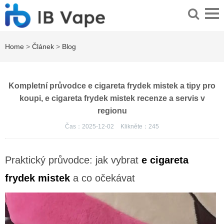
Home
>
Článek
>
Blog
Kompletní průvodce e cigareta frydek mistek a tipy pro
koupi, e cigareta frydek mistek recenze a servis v
regionu
Čas：2025-12-02
Klikněte：
245
Praktický průvodce: jak vybrat
e cigareta
frydek mistek
a co očekávat