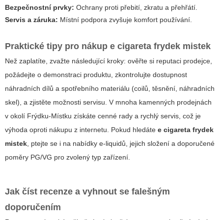
Bezpečnostní prvky:
Ochrany proti přebití, zkratu a přehřátí.
Servis a záruka:
Místní podpora zvyšuje komfort používání.
Praktické tipy pro nákup
e cigareta frydek mistek
Než zaplatíte, zvažte následující kroky: ověřte si reputaci prodejce,
požádejte o demonstraci produktu, zkontrolujte dostupnost
náhradních dílů a spotřebního materiálu (coilů, těsnění, náhradních
skel), a zjistěte možnosti servisu. V mnoha kamenných prodejnách
v okolí Frýdku-Místku získáte cenné rady a rychlý servis, což je
výhoda oproti nákupu z internetu. Pokud hledáte
e cigareta frydek
mistek
, ptejte se i na nabídky e-liquidů, jejich složení a doporučené
poměry PG/VG pro zvolený typ zařízení.
Jak číst recenze a vyhnout se falešným
doporučením