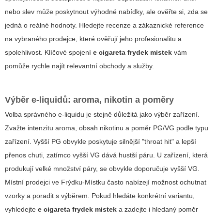
nebo slev může poskytnout výhodné nabídky, ale ověřte si, zda se
jedná o reálné hodnoty. Hledejte recenze a zákaznické reference
na vybraného prodejce, které ověřují jeho profesionalitu a
spolehlivost. Klíčové spojení
e cigareta frydek mistek
vám
pomůže rychle najít relevantní obchody a služby.
Výběr e-liquidů: aroma, nikotin a poměry
Volba správného e-liquidu je stejně důležitá jako výběr zařízení.
Zvažte intenzitu aroma, obsah nikotinu a poměr PG/VG podle typu
zařízení. Vyšší PG obvykle poskytuje silnější "throat hit" a lepší
přenos chuti, zatímco vyšší VG dává hustší páru. U zařízení, která
produkují velké množství páry, se obvykle doporučuje vyšší VG.
Místní prodejci ve Frýdku-Místku často nabízejí možnost ochutnat
vzorky a poradit s výběrem. Pokud hledáte konkrétní variantu,
vyhledejte
e cigareta frydek mistek
a zadejte i hledaný poměr