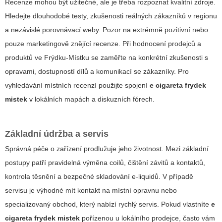
Recenze mohou být užitečné, ale je třeba rozpoznat kvalitní zdroje.
Hledejte dlouhodobé testy, zkušenosti reálných zákazníků v regionu
a nezávislé porovnávací weby. Pozor na extrémně pozitivní nebo
pouze marketingově znějící recenze. Při hodnocení prodejců a
produktů ve Frýdku-Místku se zaměřte na konkrétní zkušenosti s
opravami, dostupností dílů a komunikací se zákazníky. Pro
vyhledávání místních recenzí použijte spojení
e cigareta frydek
mistek
v lokálních mapách a diskuzních fórech.
Základní údržba a servis
Správná péče o zařízení prodlužuje jeho životnost. Mezi základní
postupy patří pravidelná výměna coilů, čištění závitů a kontaktů,
kontrola těsnění a bezpečné skladování e-liquidů. V případě
servisu je výhodné mít kontakt na místní opravnu nebo
specializovaný obchod, který nabízí rychlý servis. Pokud vlastníte
e
cigareta frydek mistek
pořízenou u lokálního prodejce, často vám