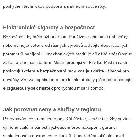
poskytne i technickou podporu a náhradní součástky.
Elektronické cigarety a bezpečnost
Bezpečnost by měla být prioritou. Používejte originální nabíječky,
nekombinujte baterie od různých výrobců a dbejte doporučených
parametrů nabíjení. U mechanických modů je důležité znát Ohmův
zákon a vlastnosti baterií. Místní prodejci ve Frýdku-Místku často
poskytují školení a bezpečnostní rady, což je zvláště užitečné pro
nováčky. Znovu zopakujeme: pro lokální dotazy pište nebo hledejte
e cigareta frydek mistek
pro rychlou místní pomoc.
Jak porovnat ceny a služby v regionu
Porovnávání cen není jen o nejnižší částce; zvažte i služby navíc –
výměnu coilů, možnost vyzkoušení před nákupem, garanci
spokojenosti a dostupnost e-liquidů. Uspořádání lokálních akcí