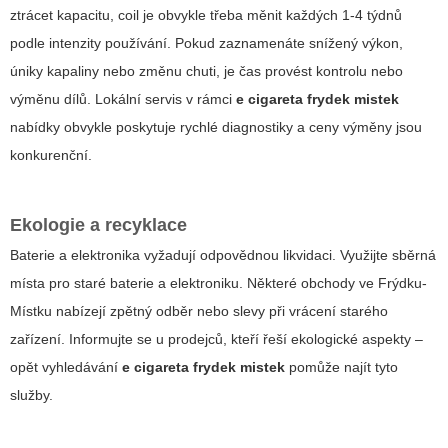
ztrácet kapacitu, coil je obvykle třeba měnit každých 1-4 týdnů
podle intenzity používání. Pokud zaznamenáte snížený výkon,
úniky kapaliny nebo změnu chuti, je čas provést kontrolu nebo
výměnu dílů. Lokální servis v rámci
e cigareta frydek mistek
nabídky obvykle poskytuje rychlé diagnostiky a ceny výměny jsou
konkurenční.
Ekologie a recyklace
Baterie a elektronika vyžadují odpovědnou likvidaci. Využijte sběrná
místa pro staré baterie a elektroniku. Některé obchody ve Frýdku-
Místku nabízejí zpětný odběr nebo slevy při vrácení starého
zařízení. Informujte se u prodejců, kteří řeší ekologické aspekty –
opět vyhledávání
e cigareta frydek mistek
pomůže najít tyto
služby.