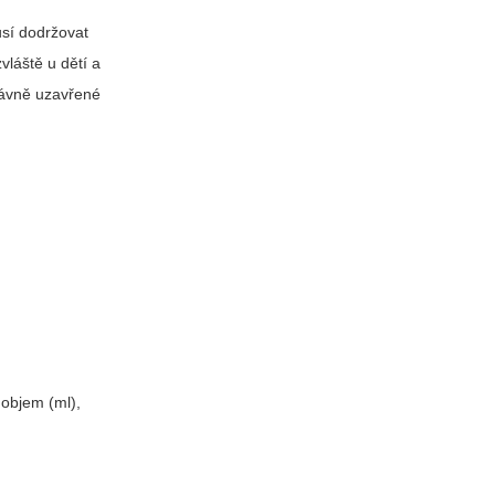
usí dodržovat
vláště u dětí a
právně uzavřené
 objem (ml),