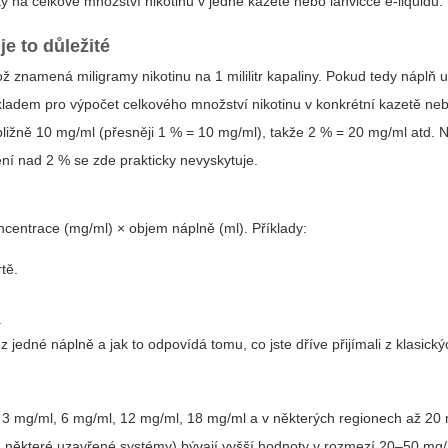
y na celkové množství nikotinu v jedné kazetě nebo lahvičce e-liquidu.
e to důležité
ž znamená miligramy nikotinu na 1 mililitr kapaliny. Pokud tedy náplň 
základem pro výpočet celkového množství nikotinu v konkrétní kazetě neb
ibližně 10 mg/ml (přesněji 1 % = 10 mg/ml), takže 2 % = 20 mg/ml atd.
ení nad 2 % se zde prakticky nevyskytuje.
ncentrace (mg/ml) × objem náplně (ml)
. Příklady:
tě.
.
 jedné náplně a jak to odpovídá tomu, co jste dříve přijímali z klasický
), 3 mg/ml, 6 mg/ml, 12 mg/ml, 18 mg/ml a v některých regionech až 20
apř. některé uzavřené systémy) bývají vyšší hodnoty v rozmezí 20–50 m