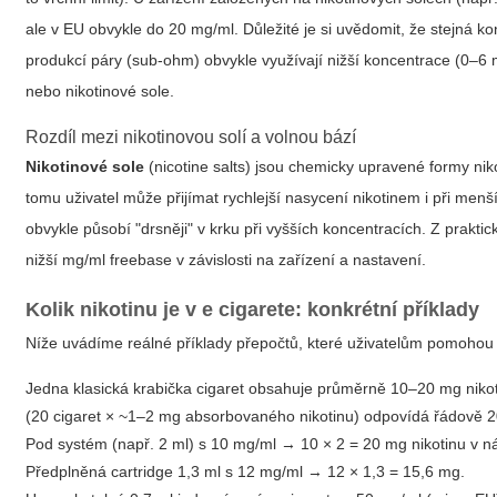
ale v EU obvykle do 20 mg/ml. Důležité je si uvědomit, že stejná ko
produkcí páry (sub-ohm) obvykle využívají nižší koncentrace (0–6
nebo nikotinové sole.
Rozdíl mezi nikotinovou solí a volnou bází
Nikotinové sole
(nicotine salts) jsou chemicky upravené formy niko
tomu uživatel může přijímat rychlejší nasycení nikotinem i při menš
obvykle působí "drsněji" v krku při vyšších koncentracích. Z prak
nižší mg/ml freebase v závislosti na zařízení a nastavení.
Kolik nikotinu je v e cigarete: konkrétní příklady
Níže uvádíme reálné příklady přepočtů, které uživatelům pomohou 
Jedna klasická krabička cigaret obsahuje průměrně 10–20 mg nikoti
(20 cigaret × ~1–2 mg absorbovaného nikotinu) odpovídá řádově 
Pod systém (např. 2 ml) s 10 mg/ml → 10 × 2 = 20 mg nikotinu v ná
Předplněná cartridge 1,3 ml s 12 mg/ml → 12 × 1,3 = 15,6 mg.