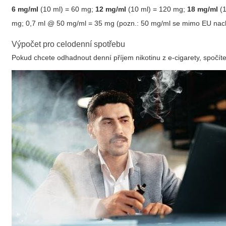
6 mg/ml
(10 ml) = 60 mg;
12 mg/ml
(10 ml) = 120 mg;
18 mg/ml
(1
mg; 0,7 ml @ 50 mg/ml = 35 mg (pozn.: 50 mg/ml se mimo EU nach
Výpočet pro celodenní spotřebu
Pokud chcete odhadnout denní příjem nikotinu z e-cigarety, spočíte