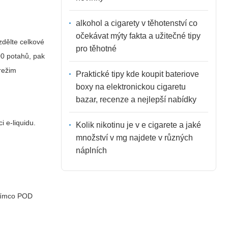
alkohol a cigarety v těhotenství co
očekávat mýty fakta a užitečné tipy
zdělte celkové
pro těhotné
00 potahů, pak
režim
Praktické tipy kde koupit bateriove
boxy na elektronickou cigaretu
bazar, recenze a nejlepší nabídky
i e-liquidu.
Kolik nikotinu je v e cigarete a jaké
množství v mg najdete v různých
náplních
atímco POD