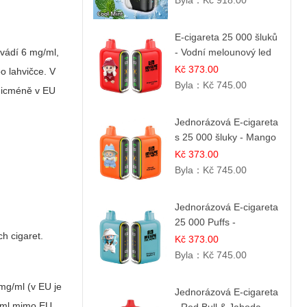
Byla：
Kč 918.00
E-cigareta 25 000 šluků
uvádí 6 mg/ml,
- Vodní melounový led
Kč 373.00
o lahvičce. V
Byla：
Kč 745.00
 Nicméně v EU
Jednorázová E-cigareta
s 25 000 šluky - Mango
& Ananas
Kč 373.00
Byla：
Kč 745.00
Jednorázová E-cigareta
25 000 Puffs -
ch cigaret.
Ostružina & Borůvka
Kč 373.00
Byla：
Kč 745.00
 mg/ml (v EU je
Jednorázová E-cigareta
g/ml mimo EU,