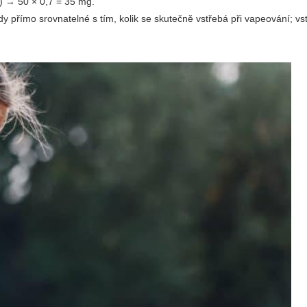
) → 50 × 0,7 = 35 mg.
vždy přímo srovnatelné s tím, kolik se skutečně vstřebá při vapeování; vs