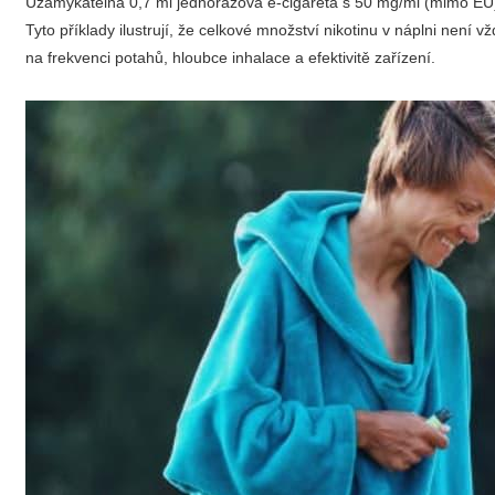
Uzamykatelná 0,7 ml jednorázová e-cigareta s 50 mg/ml (mimo EU
Tyto příklady ilustrují, že celkové množství nikotinu v náplni není 
na frekvenci potahů, hloubce inhalace a efektivitě zařízení.