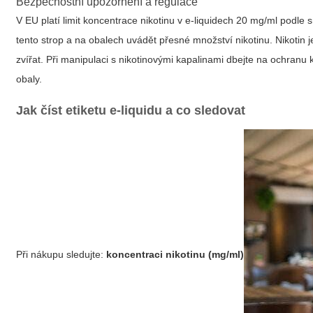
Bezpečnostní upozornění a regulace
V EU platí limit koncentrace nikotinu v e-liquidech 20 mg/ml podl
tento strop a na obalech uvádět přesné množství nikotinu. Nikotin
zvířat. Při manipulaci s nikotinovými kapalinami dbejte na ochranu
obaly.
Jak číst etiketu e-liquidu a co sledovat
Při nákupu sledujte:
koncentraci nikotinu (mg/ml)