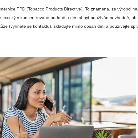
e směrnice TPD (Tobacco Products Directive). To znamená, že výrobci m
 je toxický v koncentrované podobě a nesmí být používán nevhodně, obz
 kůže (vyhněte se kontaktu), skladujte mimo dosah dětí a používejte s
,