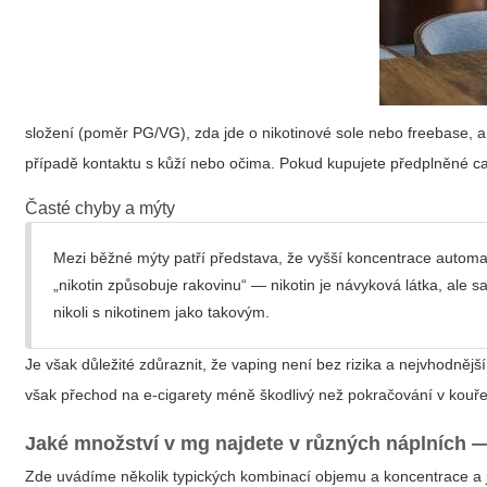
složení (poměr PG/VG), zda jde o nikotinové sole nebo freebase, 
případě kontaktu s kůží nebo očima. Pokud kupujete předplněné cartr
Časté chyby a mýty
Mezi běžné mýty patří představa, že vyšší koncentrace automat
„nikotin způsobuje rakovinu“ — nikotin je návyková látka, ale 
nikoli s nikotinem jako takovým.
Je však důležité zdůraznit, že vaping není bez rizika a nejvhodnějš
však přechod na e-cigarety méně škodlivý než pokračování v kouřen
Jaké množství v mg najdete v různých náplních — 
Zde uvádíme několik typických kombinací objemu a koncentrace a j