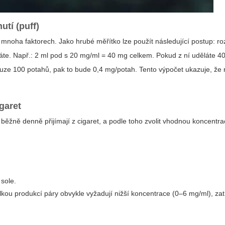
tí (puff)
a mnoha faktorech. Jako hrubé měřítko lze použít následující postup: ro
skáte. Např.: 2 ml pod s 20 mg/ml = 40 mg celkem. Pokud z ní uděláte 4
ouze 100 potahů, pak to bude 0,4 mg/potah. Tento výpočet ukazuje, že 
garet
nu běžně denně přijímají z cigaret, a podle toho zvolit vhodnou koncentrac
sole.
velkou produkcí páry obvykle vyžadují nižší koncentrace (0–6 mg/ml), z