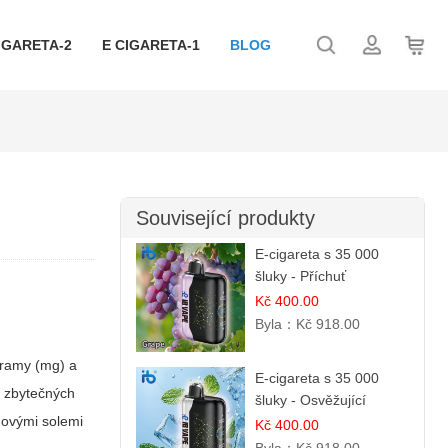
IGARETA-2
E CIGARETA-1
BLOG
Související produkty
E-cigareta s 35 000
šluky - Příchuť
čerstvého hroznů
Kč 400.00
Byla：
Kč 918.00
igramy (mg) a
E-cigareta s 35 000
ez zbytečných
šluky - Osvěžující
novými solemi
mentol
Kč 400.00