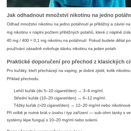
Jak odhadnout množství nikotinu na jedno potáhnu
Odhad množství nikotinu na jedno potáhnutí je přibližný a závisí n
mg nikotinu v náplni počtem přibližných potahů, které z náplně zí
40 mg / 400 ≈ 0,1 mg nikotinu na potáhnutí. Pokud budete dělat p
používání zásadně ovlivňuje dávku nikotinu na jeden potah.
Praktické doporučení pro přechod z klasických ci
Pro kuřáky, kteří přecházejí na vaping, je dobré zjistit, kolik nikoti
Příklad přechodu:
Lehčí kuřák (do 5–10 cigaret/den) → 3–6 mg/ml.
Střední kuřák (10–20 cigaret/den) → 6–12 mg/ml.
Těžký kuřák (>20 cigaret/den) → 12–20 mg/ml nebo nikotinové 
Při volbě je nutné brát v úvahu i typ zařízení — sub-ohm tanky s 
systémy lépe fungují s 10–20 mg/ml nebo solemi.