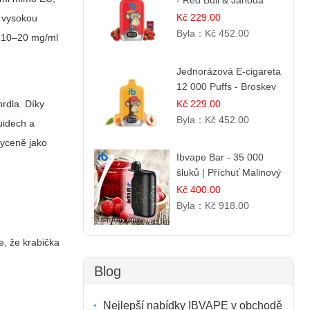
- Red Bull & Jahoda
Kč 229.00
s vysokou
Byla：
Kč 452.00
í 10–20 mg/ml
Jednorázová E-cigareta
12 000 Puffs - Broskev
& Ovocná Šťáva
Kč 229.00
hrdla. Díky
Byla：
Kč 452.00
quidech a
syceně jako
Ibvape Bar - 35 000
šluků | Příchuť Malinový
džem
Kč 400.00
Byla：
Kč 918.00
e, že krabička
Blog
Nejlepší nabídky IBVAPE v obchodě