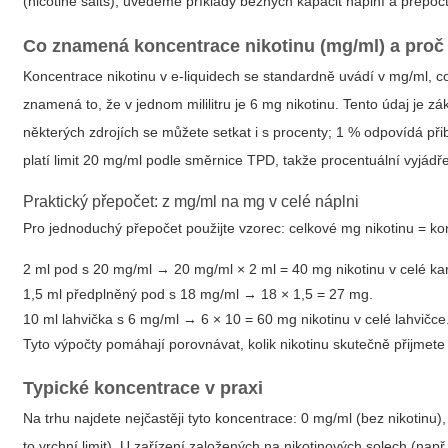
(nicotine salts), uvedeme příklady běžných kapacit náplní a přepočt
Co znamená koncentrace nikotinu (mg/ml) a proč j
Koncentrace nikotinu v e-liquidech se standardně uvádí v mg/ml, co
znamená to, že v jednom mililitru je 6 mg nikotinu. Tento údaj je 
některých zdrojích se můžete setkat i s procenty; 1 % odpovídá př
platí limit 20 mg/ml podle směrnice TPD, takže procentuální vyjádř
Praktický přepočet: z mg/ml na mg v celé náplni
Pro jednoduchý přepočet použijte vzorec:
celkové mg nikotinu = ko
2 ml pod s 20 mg/ml → 20 mg/ml × 2 ml = 40 mg nikotinu v celé kar
1,5 ml předplněný pod s 18 mg/ml → 18 × 1,5 = 27 mg.
10 ml lahvička s 6 mg/ml → 6 × 10 = 60 mg nikotinu v celé lahvičce
Tyto výpočty pomáhají porovnávat, kolik nikotinu skutečně přijmete z
Typické koncentrace v praxi
Na trhu najdete nejčastěji tyto koncentrace: 0 mg/ml (bez nikotinu
to vrchní limit). U zařízení založených na nikotinových solech (n