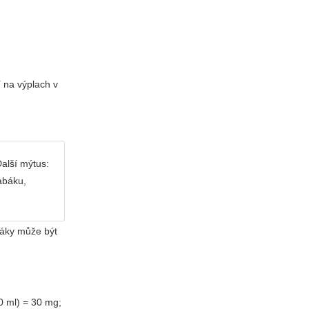
 na výplach v
Další mýtus:
abáku,
uřáky může být
0 ml) = 30 mg;