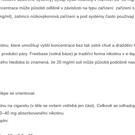
ncentrace může působit odlišně v závislosti na typu zařízení: zařízení 
 mg/ml), zatímco nízkovýkonová zařízení a pod systémy často používaj
tinu, které umožňují vyšší koncentrace bez tak ostré chuti a dráždění 
í produkci páry.
Freebase
(volná báze) je tradiční forma nikotinu v e-li
tického hlediska to znamená, že 20 mg/ml soli může působit podobně na
lépe se orientovat:
nu na cigaretu (v těle se ovšem vstřebá jen část). Celkově se odhaduj
20–40 mg absorbovaného nikotinu.
plni.