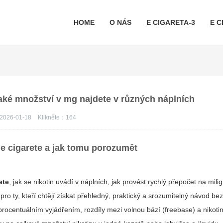
HOME
O NÁS
E CIGARETA-3
E C
 jaké množství v mg najdete v různých náplních
2026-01-18
Klikněte：
164
 e cigarete
a jak tomu porozumět
ete
, jak se nikotin uvádí v náplních, jak provést rychlý přepočet na mil
n pro ty, kteří chtějí získat přehledný, praktický a srozumitelný návod b
rocentuálním vyjádřením, rozdíly mezi volnou bází (freebase) a nikoti