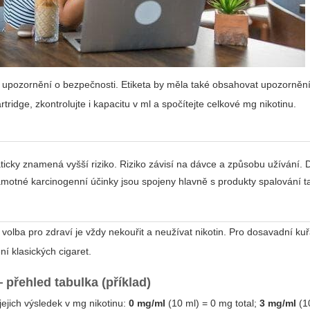
a upozornění o bezpečnosti. Etiketa by měla také obsahovat upozornění
idge, zkontrolujte i kapacitu v ml a spočítejte celkové mg nikotinu.
icky znamená vyšší riziko. Riziko závisí na dávce a způsobu užívání. 
samotné karcinogenní účinky jsou spojeny hlavně s produkty spalování t
í volba pro zdraví je vždy nekouřit a neužívat nikotin. Pro dosavadní k
í klasických cigaret.
přehled tabulka (příklad)
ejich výsledek v mg nikotinu:
0 mg/ml
(10 ml) = 0 mg total;
3 mg/ml
(1