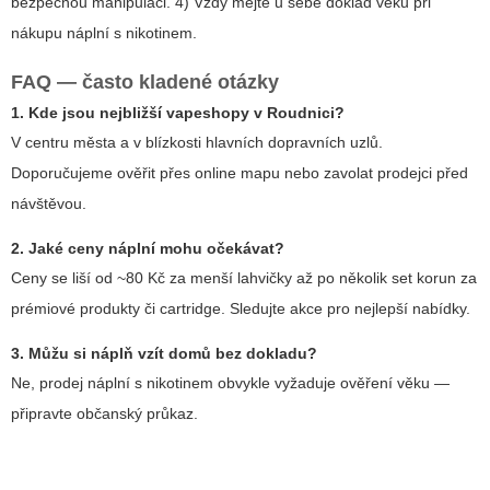
bezpečnou manipulaci. 4) Vždy mějte u sebe doklad věku při
nákupu náplní s nikotinem.
FAQ — často kladené otázky
1. Kde jsou nejbližší vapeshopy v Roudnici?
V centru města a v blízkosti hlavních dopravních uzlů.
Doporučujeme ověřit přes online mapu nebo zavolat prodejci před
návštěvou.
2. Jaké ceny náplní mohu očekávat?
Ceny se liší od ~80 Kč za menší lahvičky až po několik set korun za
prémiové produkty či cartridge. Sledujte akce pro nejlepší nabídky.
3. Můžu si náplň vzít domů bez dokladu?
Ne, prodej náplní s nikotinem obvykle vyžaduje ověření věku —
připravte občanský průkaz.