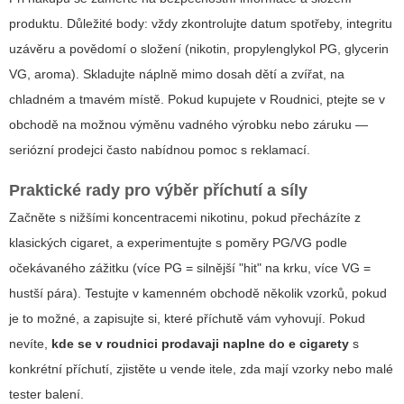
produktu. Důležité body: vždy zkontrolujte datum spotřeby, integritu
uzávěru a povědomí o složení (nikotin, propylenglykol PG, glycerin
VG, aroma). Skladujte náplně mimo dosah dětí a zvířat, na
chladném a tmavém místě. Pokud kupujete v Roudnici, ptejte se v
obchodě na možnou výměnu vadného výrobku nebo záruku —
seriózní prodejci často nabídnou pomoc s reklamací.
Praktické rady pro výběr příchutí a síly
Začněte s nižšími koncentracemi nikotinu, pokud přecházíte z
klasických cigaret, a experimentujte s poměry PG/VG podle
očekávaného zážitku (více PG = silnější "hit" na krku, více VG =
hustší pára). Testujte v kamenném obchodě několik vzorků, pokud
je to možné, a zapisujte si, které příchutě vám vyhovují. Pokud
nevíte,
kde se v roudnici prodavaji naplne do e cigarety
s
konkrétní příchutí, zjistěte u vende itele, zda mají vzorky nebo malé
tester balení.