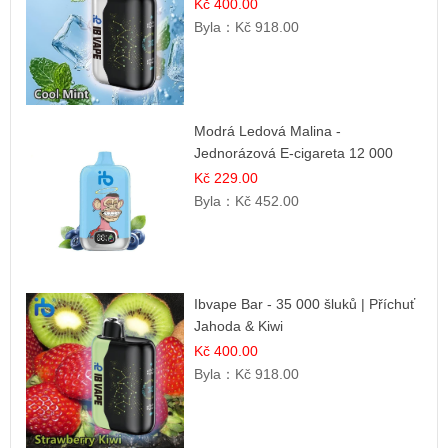
Kč 400.00
Byla：
Kč 918.00
Modrá Ledová Malina -
Jednorázová E-cigareta 12 000
šluků | Osvěžující Bobulová Příchuť
Kč 229.00
Byla：
Kč 452.00
Ibvape Bar - 35 000 šluků | Příchuť
Jahoda & Kiwi
Kč 400.00
Byla：
Kč 918.00