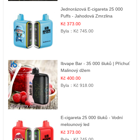
Jednorázová E-cigareta 25 000
Puffs - Jahodová Zmrzlina
Kč 373.00
Byla：
Kč 745.00
Ibvape Bar - 35 000 šluků | Příchuť
Malinový džem
Kč 400.00
Byla：
Kč 918.00
E-cigareta 25 000 šluků - Vodní
melounový led
Kč 373.00
Byla：
Kč 745.00