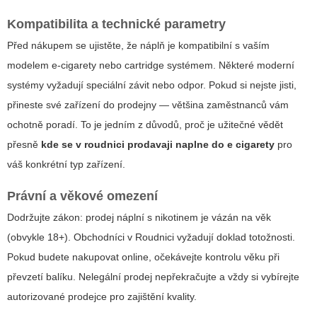
Kompatibilita a technické parametry
Před nákupem se ujistěte, že náplň je kompatibilní s vaším
modelem e-cigarety nebo cartridge systémem. Některé moderní
systémy vyžadují speciální závit nebo odpor. Pokud si nejste jisti,
přineste své zařízení do prodejny — většina zaměstnanců vám
ochotně poradí. To je jedním z důvodů, proč je užitečné vědět
přesně
kde se v roudnici prodavaji naplne do e cigarety
pro
váš konkrétní typ zařízení.
Právní a věkové omezení
Dodržujte zákon: prodej náplní s nikotinem je vázán na věk
(obvykle 18+). Obchodníci v Roudnici vyžadují doklad totožnosti.
Pokud budete nakupovat online, očekávejte kontrolu věku při
převzetí balíku. Nelegální prodej nepřekračujte a vždy si vybírejte
autorizované prodejce pro zajištění kvality.