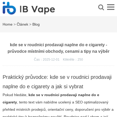
Home
>
Článek
>
Blog
kde se v roudnici prodavaji naplne do e cigarety -
průvodce místními obchody, cenami a tipy na výběr
Čas：2025-12-01
Klikněte：
250
Praktický průvodce: kde se v roudnici prodavaji
naplne do e cigarety a jak si vybrat
Pokud hledáte,
kde se v roudnici prodavaji naplne do e
cigarety
, tento text vám nabídne ucelený a SEO optimalizovaný
přehled místních prodejců, orientační ceny, doporučení pro výběr a
praktické tipy k bezpečnému použití. Roudnice nad Labem a její