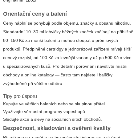
originálním zboží.
Orientační ceny a balení
Ceny náplní se pohybují podle objemu, značky a obsahu nikotinu.
Standardní 10–30 ml lahvičky běžných značek začínají na přibližně
80–150 Kč za menší balení a mohou stoupat u prémiových
produktů. Předplněné cartridgy a jednorázová zařízení mívají širší
cenový rozptyl, od 100 Kč za levnější varianty až po 500 Kč a více
u specializovaných kusů. Pro detailní porovnání navštivte místní
obchody a online katalogy — často tam najdete i balíčky
zvýhodněné při větším odběru.
Tipy pro úsporu
Kupujte ve větších baleních nebo se skupinou přátel.
Využívejte věrnostní programy vapeshopů.
Sledujte akce a slevy na sociálních sítích obchodů.
Bezpečnost, skladování a ověření kvality
Při nákupu se zaměřte na bezpečnostní informace a složení