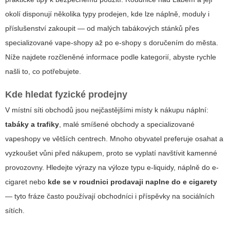
okolí disponují několika typy prodejen, kde lze náplně, moduly i
příslušenství zakoupit — od malých tabákových stánků přes
specializované vape-shopy až po e-shopy s doručením do města.
Níže najdete rozčleněné informace podle kategorií, abyste rychle
našli to, co potřebujete.
Kde hledat fyzické prodejny
V místní síti obchodů jsou nejčastějšími místy k nákupu náplní:
tabáky a trafiky
, malé smíšené obchody a specializované
vapeshopy ve větších centrech. Mnoho obyvatel preferuje osahat a
vyzkoušet vůni před nákupem, proto se vyplatí navštívit kamenné
provozovny. Hledejte výrazy na výloze typu
e-liquidy
,
náplně do e-
cigaret
nebo
kde se v roudnici prodavaji naplne do e cigarety
— tyto fráze často používají obchodníci i příspěvky na sociálních
sítích.