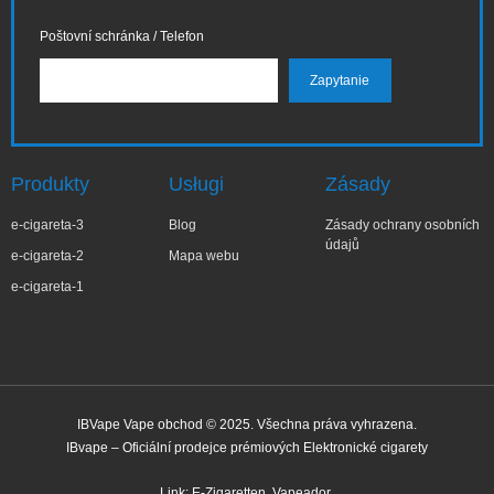
Poštovní schránka / Telefon
Produkty
Usługi
Zásady
e-cigareta-3
Blog
Zásady ochrany osobních
údajů
e-cigareta-2
Mapa webu
e-cigareta-1
IBVape Vape obchod © 2025. Všechna práva vyhrazena.
IBvape – Oficiální prodejce prémiových Elektronické cigarety
✕
Bar***ra
Nedávný nákup
Link:
E-Zigaretten
Vapeador