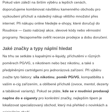
Pokud vám záleží na širším výběru a lepších cenách,
doporučujeme kombinovat návštěvu kamenného obchodu pro
vyzkoušení příchutí a následný nákup většího množství přes
internet. Při nákupu online hledejte e-shopy, které doručují do
Roudnice — často nabízejí akce, slevové kódy nebo věrnostní
programy. Nezapomeňte ověřit recenze prodejce a dobu doručení.
Jaké značky a typy náplní hledat
Na trhu se setkáte s kapalnými e-liquidy, příchutěmi v různých
poměrech PG/VG, s nikotinem nebo bez nikotinu, a také s
předplněnými cartridgemi pro jednorázová zařízení. Při výběru
zvažte tyto faktory:
síla nikotinu
,
poměr PG/VG
, kompatibilita s
vaším e-cig zařízením, a oblíbené příchutě (ovoce, mentol, dezerty
a tabákové varianty). Pokud se ptáte,
kde se v roudnici prodavaji
naplne do e cigarety
pro konkrétní značky, nejlepším tipem je
lokalizovat specializovaný obchod, který má přehled o novinkách a