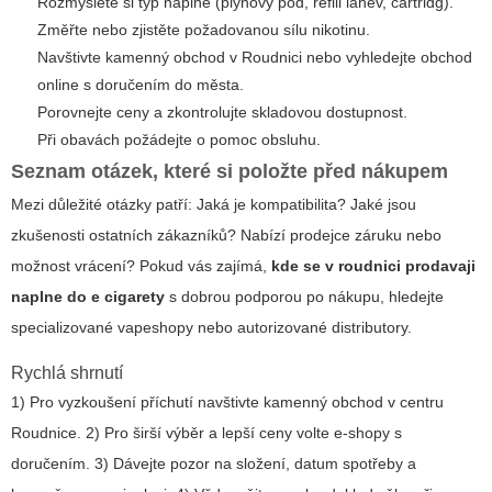
Rozmyslete si typ náplně (plynový pod, refill láhev, cartridg).
Změřte nebo zjistěte požadovanou sílu nikotinu.
Navštivte kamenný obchod v Roudnici nebo vyhledejte obchod
online s doručením do města.
Porovnejte ceny a zkontrolujte skladovou dostupnost.
Při obavách požádejte o pomoc obsluhu.
Seznam otázek, které si položte před nákupem
Mezi důležité otázky patří: Jaká je kompatibilita? Jaké jsou
zkušenosti ostatních zákazníků? Nabízí prodejce záruku nebo
možnost vrácení? Pokud vás zajímá,
kde se v roudnici prodavaji
naplne do e cigarety
s dobrou podporou po nákupu, hledejte
specializované vapeshopy nebo autorizované distributory.
Rychlá shrnutí
1) Pro vyzkoušení příchutí navštivte kamenný obchod v centru
Roudnice. 2) Pro širší výběr a lepší ceny volte e-shopy s
doručením. 3) Dávejte pozor na složení, datum spotřeby a