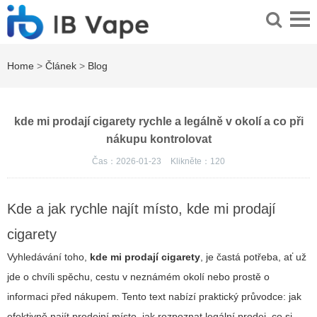
Home
>
Článek
>
Blog
kde mi prodají cigarety rychle a legálně v okolí a co při
nákupu kontrolovat
Čas：2026-01-23
Klikněte：
120
Kde a jak rychle najít místo, kde mi prodají
cigarety
Vyhledávání toho,
kde mi prodají cigarety
, je častá potřeba, ať už
jde o chvíli spěchu, cestu v neznámém okolí nebo prostě o
informaci před nákupem. Tento text nabízí praktický průvodce: jak
efektivně najít prodejní místo, jak rozpoznat legální prodej, co si