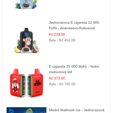
Jednorázová E-cigareta 12 000
Puffs - Ananasovo-Kokosová
Zmrzlina
Kč 229.00
Byla：
Kč 452.00
E-cigareta 25 000 šluků - Vodní
melounový led
Kč 373.00
Byla：
Kč 745.00
Modré Malinové Ice - Jednorázová