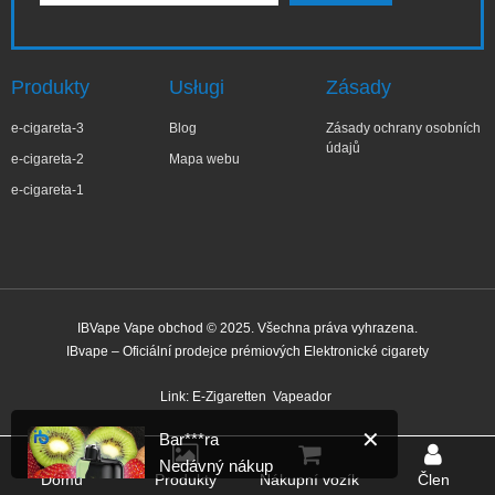
Produkty
Usługi
Zásady
e-cigareta-3
Blog
Zásady ochrany osobních
údajů
e-cigareta-2
Mapa webu
e-cigareta-1
IBVape Vape obchod © 2025. Všechna práva vyhrazena.
IBvape – Oficiální prodejce prémiových Elektronické cigarety
✕
Bar***ra
Nedávný nákup
Link:
E-Zigaretten
Vapeador
Před 33 minutami
Domů
Produkty
Nákupní vozík
Člen