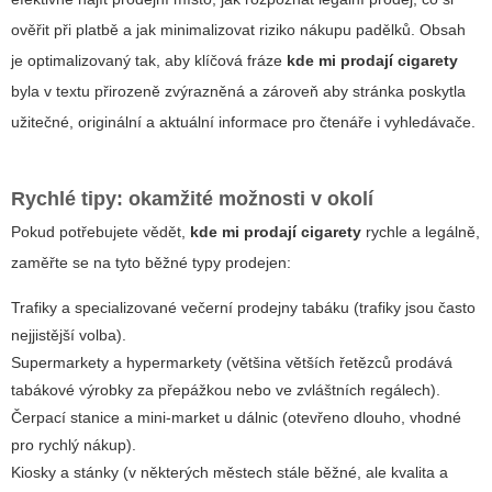
ověřit při platbě a jak minimalizovat riziko nákupu padělků. Obsah
je optimalizovaný tak, aby klíčová fráze
kde mi prodají cigarety
byla v textu přirozeně zvýrazněná a zároveň aby stránka poskytla
užitečné, originální a aktuální informace pro čtenáře i vyhledávače.
Rychlé tipy: okamžité možnosti v okolí
Pokud potřebujete vědět,
kde mi prodají cigarety
rychle a legálně,
zaměřte se na tyto běžné typy prodejen:
Trafiky a specializované večerní prodejny tabáku (trafiky jsou často
nejjistější volba).
Supermarkety a hypermarkety (většina větších řetězců prodává
tabákové výrobky za přepážkou nebo ve zvláštních regálech).
Čerpací stanice a mini-market u dálnic (otevřeno dlouho, vhodné
pro rychlý nákup).
Kiosky a stánky (v některých městech stále běžné, ale kvalita a