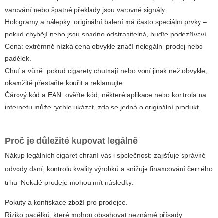
varování nebo špatné překlady jsou varovné signály.
Hologramy a nálepky: originální balení má často speciální prvky –
pokud chybějí nebo jsou snadno odstranitelná, buďte podezřívaví.
Cena: extrémně nízká cena obvykle značí nelegální prodej nebo
padělek.
Chuť a vůně: pokud cigarety chutnají nebo voní jinak než obvykle,
okamžitě přestaňte kouřit a reklamujte.
Čárový kód a EAN: ověřte kód, některé aplikace nebo kontrola na
internetu může rychle ukázat, zda se jedná o originální produkt.
Proč je důležité kupovat legálně
Nákup legálních cigaret chrání vás i společnost: zajišťuje správné
odvody daní, kontrolu kvality výrobků a snižuje financování černého
trhu. Nekalé prodeje mohou mít následky:
Pokuty a konfiskace zboží pro prodejce.
Riziko padělků, které mohou obsahovat neznámé přísady.