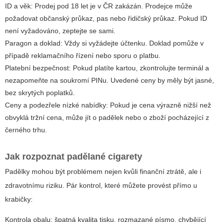
ID a věk: Prodej pod 18 let je v ČR zakázán. Prodejce může
požadovat občanský průkaz, pas nebo řidičský průkaz. Pokud ID
není vyžadováno, zeptejte se sami.
Paragon a doklad: Vždy si vyžádejte účtenku. Doklad pomůže v
případě reklamačního řízení nebo sporu o platbu.
Platební bezpečnost: Pokud platíte kartou, zkontrolujte terminál a
nezapomeňte na soukromí PINu. Uvedené ceny by měly být jasné,
bez skrytých poplatků.
Ceny a podezřele nízké nabídky: Pokud je cena výrazně nižší než
obvyklá tržní cena, může jít o padělek nebo o zboží pocházející z
černého trhu.
Jak rozpoznat padělané cigarety
Padělky mohou být problémem nejen kvůli finanční ztrátě, ale i
zdravotnímu riziku. Pár kontrol, které můžete provést přímo u
krabičky:
Kontrola obalu: špatná kvalita tisku, rozmazané písmo, chybějící