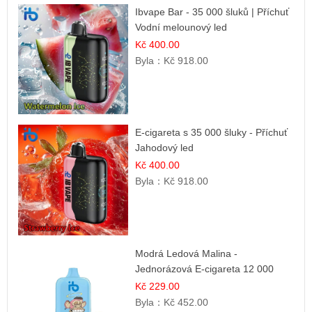
Ibvape Bar - 35 000 šluků | Příchuť
Vodní melounový led
Kč 400.00
Byla：
Kč 918.00
E-cigareta s 35 000 šluky - Příchuť
Jahodový led
Kč 400.00
Byla：
Kč 918.00
Modrá Ledová Malina -
Jednorázová E-cigareta 12 000
šluků | Osvěžující Bobulová Příchuť
Kč 229.00
Byla：
Kč 452.00