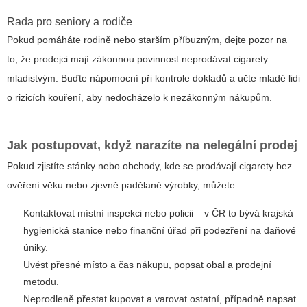
Rada pro seniory a rodiče
Pokud pomáháte rodině nebo starším příbuzným, dejte pozor na
to, že prodejci mají zákonnou povinnost neprodávat cigarety
mladistvým. Buďte nápomocní při kontrole dokladů a učte mladé lidi
o rizicích kouření, aby nedocházelo k nezákonným nákupům.
Jak postupovat, když narazíte na nelegální prodej
Pokud zjistíte stánky nebo obchody, kde se prodávají cigarety bez
ověření věku nebo zjevně padělané výrobky, můžete:
Kontaktovat místní inspekci nebo policii – v ČR to bývá krajská
hygienická stanice nebo finanční úřad při podezření na daňové
úniky.
Uvést přesné místo a čas nákupu, popsat obal a prodejní
metodu.
Neprodleně přestat kupovat a varovat ostatní, případně napsat