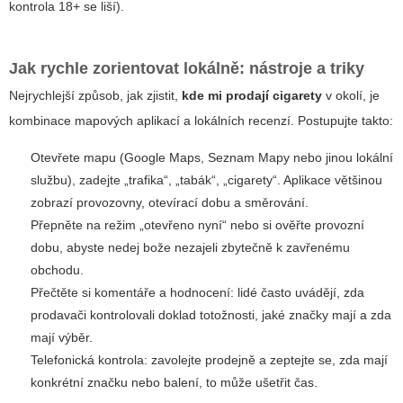
kontrola 18+ se liší).
Jak rychle zorientovat lokálně: nástroje a triky
Nejrychlejší způsob, jak zjistit,
kde mi prodají cigarety
v okolí, je
kombinace mapových aplikací a lokálních recenzí. Postupujte takto:
Otevřete mapu (Google Maps, Seznam Mapy nebo jinou lokální
službu), zadejte „trafika“, „tabák“, „cigarety“. Aplikace většinou
zobrazí provozovny, otevírací dobu a směrování.
Přepněte na režim „otevřeno nyní“ nebo si ověřte provozní
dobu, abyste nedej bože nezajeli zbytečně k zavřenému
obchodu.
Přečtěte si komentáře a hodnocení: lidé často uvádějí, zda
prodavači kontrolovali doklad totožnosti, jaké značky mají a zda
mají výběr.
Telefonická kontrola: zavolejte prodejně a zeptejte se, zda mají
konkrétní značku nebo balení, to může ušetřit čas.