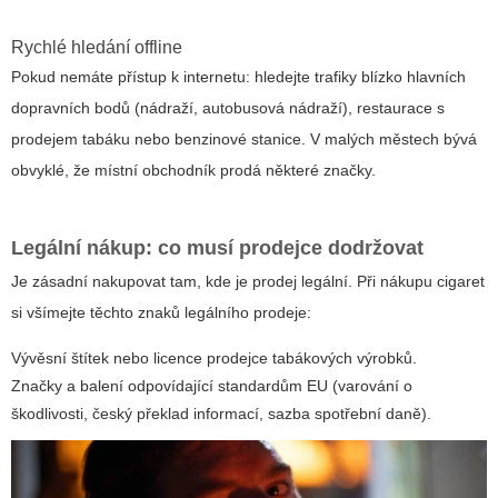
Rychlé hledání offline
Pokud nemáte přístup k internetu: hledejte trafiky blízko hlavních
dopravních bodů (nádraží, autobusová nádraží), restaurace s
prodejem tabáku nebo benzinové stanice. V malých městech bývá
obvyklé, že místní obchodník prodá některé značky.
Legální nákup: co musí prodejce dodržovat
Je zásadní nakupovat tam, kde je prodej legální. Při nákupu cigaret
si všímejte těchto znaků legálního prodeje:
Vývěsní štítek nebo licence prodejce tabákových výrobků.
Značky a balení odpovídající standardům EU (varování o
škodlivosti, český překlad informací, sazba spotřební daně).