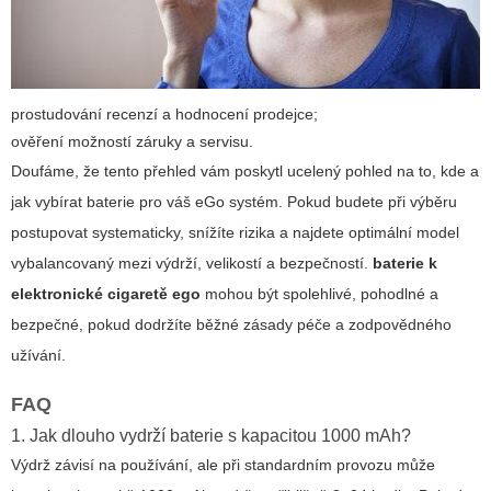
prostudování recenzí a hodnocení prodejce;
ověření možností záruky a servisu.
Doufáme, že tento přehled vám poskytl ucelený pohled na to, kde a
jak vybírat baterie pro váš eGo systém. Pokud budete při výběru
postupovat systematicky, snížíte rizika a najdete optimální model
vybalancovaný mezi výdrží, velikostí a bezpečností.
baterie k
elektronické cigaretě ego
mohou být spolehlivé, pohodlné a
bezpečné, pokud dodržíte běžné zásady péče a zodpovědného
užívání.
FAQ
1. Jak dlouho vydrží baterie s kapacitou 1000 mAh?
Výdrž závisí na používání, ale při standardním provozu může