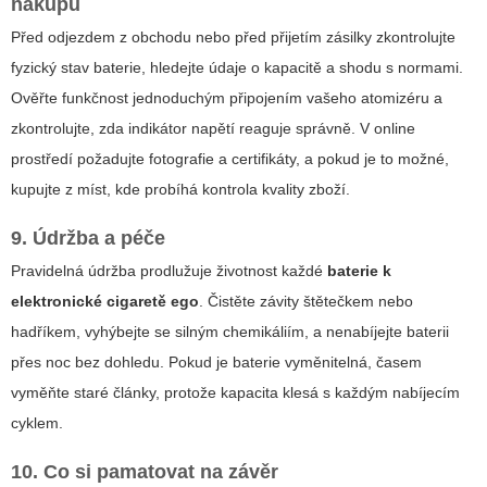
nákupu
Před odjezdem z obchodu nebo před přijetím zásilky zkontrolujte
fyzický stav baterie, hledejte údaje o kapacitě a shodu s normami.
Ověřte funkčnost jednoduchým připojením vašeho atomizéru a
zkontrolujte, zda indikátor napětí reaguje správně. V online
prostředí požadujte fotografie a certifikáty, a pokud je to možné,
kupujte z míst, kde probíhá kontrola kvality zboží.
9. Údržba a péče
Pravidelná údržba prodlužuje životnost každé
baterie k
elektronické cigaretě ego
. Čistěte závity štětečkem nebo
hadříkem, vyhýbejte se silným chemikáliím, a nenabíjejte baterii
přes noc bez dohledu. Pokud je baterie vyměnitelná, časem
vyměňte staré články, protože kapacita klesá s každým nabíjecím
cyklem.
10. Co si pamatovat na závěr