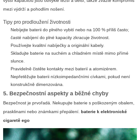
vyšší kapacitou jsou obvykle těžší a delší, takže zvažte kompromis
mezi výdrží a pohodlím nošení.
Tipy pro prodloužení životnosti
Nebíjejte baterii do plného vybití nebo na 100 % příliš často;
časté nabíjení do plné kapacity zkracuje životnost.
Používejte kvalitní nabíječky a originální kabely.
Skladujte baterie na suchém a chladném místě mimo přímé
slunce.
Pravidelně čistěte kontakty mezi baterií a atomizérem.
Nepřetěžujte baterii nízkoimpedančními cívkami, pokud není
konstrukčně dimenzována.
5. Bezpečnostní aspekty a běžné chyby
Bezpečnost je prvořadá. Nekupujte baterie s poškozeným obalem,
prasklinami nebo známkami přepálení.
baterie k elektronické
cigaretě ego