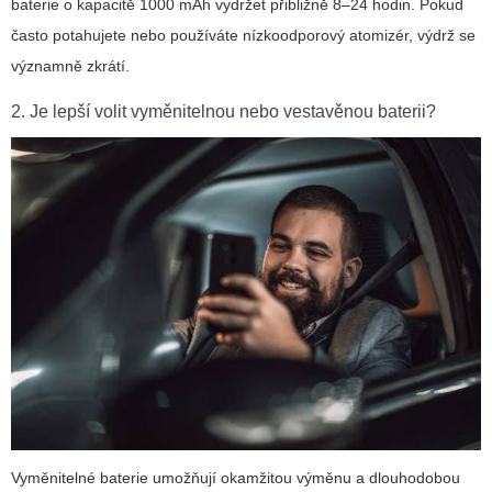
baterie o kapacitě 1000 mAh vydržet přibližně 8–24 hodin. Pokud
často potahujete nebo používáte nízkoodporový atomizér, výdrž se
významně zkrátí.
2. Je lepší volit vyměnitelnou nebo vestavěnou baterii?
Vyměnitelné baterie umožňují okamžitou výměnu a dlouhodobou