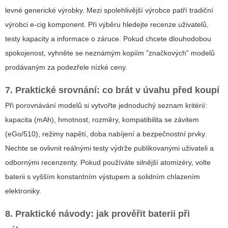
levné generické výrobky. Mezi spolehlivější výrobce patří tradiční
výrobci e-cig komponent. Při výběru hledejte recenze uživatelů,
testy kapacity a informace o záruce. Pokud chcete dlouhodobou
spokojenost, vyhněte se neznámým kopiím "značkových" modelů
prodávaným za podezřele nízké ceny.
7. Praktické srovnání: co brát v úvahu před koupí
Při porovnávání modelů si vytvořte jednoduchý seznam kritérií:
kapacita (mAh), hmotnost, rozměry, kompatibilita se závitem
(eGo/510), režimy napětí, doba nabíjení a bezpečnostní prvky.
Nechte se ovlivnit reálnými testy výdrže publikovanými uživateli a
odbornými recenzenty. Pokud používáte silnější atomizéry, volte
baterii s vyšším konstantním výstupem a solidním chlazením
elektroniky.
8. Praktické návody: jak prověřit baterii při