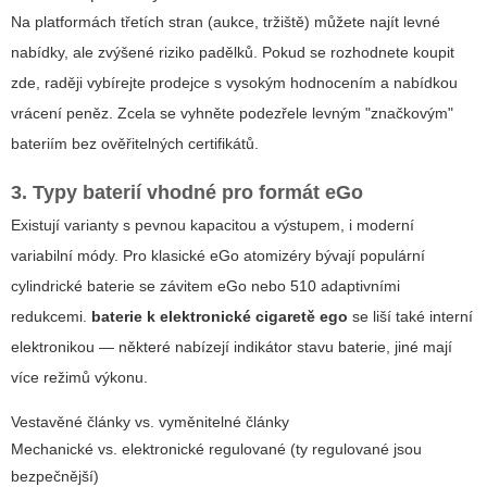
Na platformách třetích stran (aukce, tržiště) můžete najít levné
nabídky, ale zvýšené riziko padělků. Pokud se rozhodnete koupit
zde, raději vybírejte prodejce s vysokým hodnocením a nabídkou
vrácení peněz. Zcela se vyhněte podezřele levným "značkovým"
bateriím bez ověřitelných certifikátů.
3. Typy baterií vhodné pro formát eGo
Existují varianty s pevnou kapacitou a výstupem, i moderní
variabilní módy. Pro klasické eGo atomizéry bývají populární
cylindrické baterie se závitem eGo nebo 510 adaptivními
redukcemi.
baterie k elektronické cigaretě ego
se liší také interní
elektronikou — některé nabízejí indikátor stavu baterie, jiné mají
více režimů výkonu.
Vestavěné články vs. vyměnitelné články
Mechanické vs. elektronické regulované (ty regulované jsou
bezpečnější)