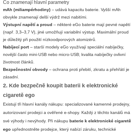
Co znamenají hlavní parametry
mAh (miliampérhodiny)
– udává kapacitu baterie. Vyšší mAh
obvykle znamenají delší výdrž mezi nabitími.
Výstupní napětí a proud
– některé eGo baterie mají pevné napětí
(např. 3,3–3,7 V), jiné umožňují variabilní výstup. Maximální proud
je důležitý při použití nízkoodporových atomizérů.
Nabíjecí port
– starší modely eGo využívají speciální nabíječky,
novější často mini-USB nebo micro-USB; kvalita nabíječky ovlivní
životnost článků.
Bezpečnostní obvody
– ochrana proti přebití, zkratu a přehřátí je
zásadní.
2. Kde bezpečně koupit baterii k elektronické
cigaretě ego
Existují tři hlavní kanály nákupu: specializované kamenné prodejny,
autorizovaní prodejci a ověřené e-shopy. Každý z těchto kanálů má
své výhody i nevýhody. Při nákupu
baterie k elektronické cigaretě
ego
upřednostněte prodejce, který nabízí záruku, technické