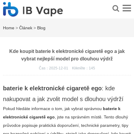
Home
>
Článek
>
Blog
Kde koupit baterie k elektronické cigaretě ego a jak
vybrat nejlepší model pro dlouhou výdrž
Čas：2025-12-01
Klikněte：
145
baterie k elektronické cigaretě ego
: kde
nakupovat a jak zvolit model s dlouhou výdrží
Pokud hledáte informace o tom, jak vybrat správnou
baterie k
elektronické cigaretě ego
, jste na správném místě. Tento dlouhý
průvodce popisuje praktická doporučení, technické parametry, tipy
pro bezpečné nabíjení a údržbu, stejně jako doporučení, kde koupit