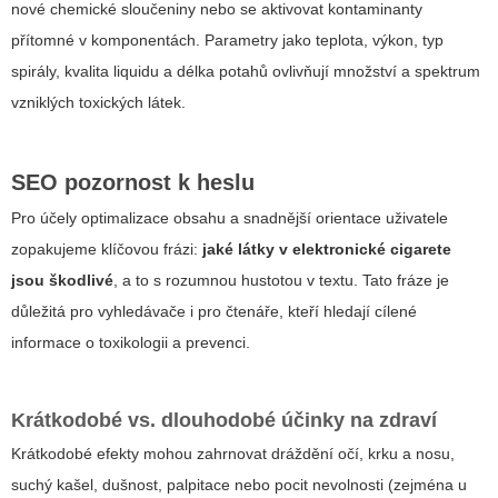
nové chemické sloučeniny nebo se aktivovat kontaminanty
přítomné v komponentách. Parametry jako teplota, výkon, typ
spirály, kvalita liquidu a délka potahů ovlivňují množství a spektrum
vzniklých toxických látek.
SEO
pozornost k heslu
Pro účely optimalizace obsahu a snadnější orientace uživatele
zopakujeme klíčovou frázi:
jaké látky v elektronické cigarete
jsou škodlivé
, a to s rozumnou hustotou v textu. Tato fráze je
důležitá pro vyhledávače i pro čtenáře, kteří hledají cílené
informace o toxikologii a prevenci.
Krátkodobé vs. dlouhodobé účinky na zdraví
Krátkodobé efekty mohou zahrnovat dráždění očí, krku a nosu,
suchý kašel, dušnost, palpitace nebo pocit nevolnosti (zejména u