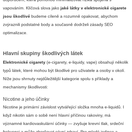
vapováním. Klíčová slova jako
jaké látky v elektronické cigarete
jsou škodlivé
budeme cíleně a rozumně opakovat, abychom
zvýraznili podstatné body a současně dodrželi zásady SEO
optimalizace.
Hlavní skupiny škodlivých látek
Elektronické cigarety
(e‑cigarety, e‑liquidy, vape) obsahují několik
typů látek, které mohou být škodlivé pro uživatele a osoby v okolí.
Níže jsou shrnuty nejdůležitější kategorie spolu s příklady a
mechanismy škodlivosti:
Nicotine a jeho účinky
Nicotine je primární závislost vytvářející složka mnoha e‑liquidů. I
když nikotin sám o sobě není hlavní příčinou rakoviny, má
významné kardiovaskulární účinky — zvyšuje krevní tlak, srdeční
frekvenci a může zhoršovat cévní zdraví. Pro mladé jedince a