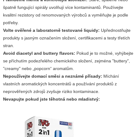
špatně fungující spirály uvolňují více kontaminantů. Používejte
kvalitní rezistory od renomovaných výrobců a vyměňujte je podle
potřeby.
Volte ověřené a laboratorně testované liquidy:
Upřednostňujte
produkty s jasným označením složení, certifikacemi a testy třetích
stran.
Avoid diacetyl and buttery flavors:
Pokud je to možné, vyhýbejte
se příchutím podezřelého chemického složení, zejména "buttery",
"creamy" nebo „popcorn“ aromatům.
Nepoužívejte domací směsi a neznámé přísady:
Míchání
vlastních aromatických koncentrátů a používání produktů z
neprověřených zdrojů zvyšuje riziko kontaminace.
Nevapujte pokud jste těhotná nebo mladistvý: