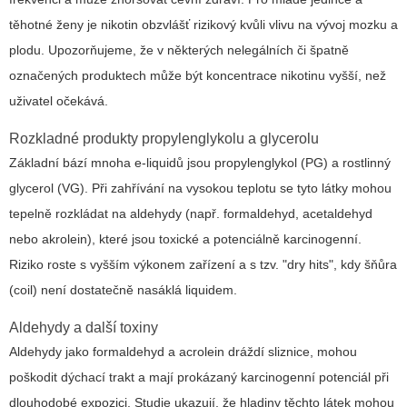
těhotné ženy je nikotin obzvlášť rizikový kvůli vlivu na vývoj mozku a
plodu. Upozorňujeme, že v některých nelegálních či špatně
označených produktech může být koncentrace nikotinu vyšší, než
uživatel očekává.
Rozkladné produkty propylenglykolu a glycerolu
Základní bází mnoha e‑liquidů jsou propylenglykol (PG) a rostlinný
glycerol (VG). Při zahřívání na vysokou teplotu se tyto látky mohou
tepelně rozkládat na aldehydy (např. formaldehyd, acetaldehyd
nebo akrolein), které jsou toxické a potenciálně karcinogenní.
Riziko roste s vyšším výkonem zařízení a s tzv. "dry hits", kdy šňůra
(coil) není dostatečně nasáklá liquidem.
Aldehydy a další toxiny
Aldehydy jako formaldehyd a acrolein dráždí sliznice, mohou
poškodit dýchací trakt a mají prokázaný karcinogenní potenciál při
dlouhodobé expozici. Studie ukazují, že hladiny těchto látek mohou