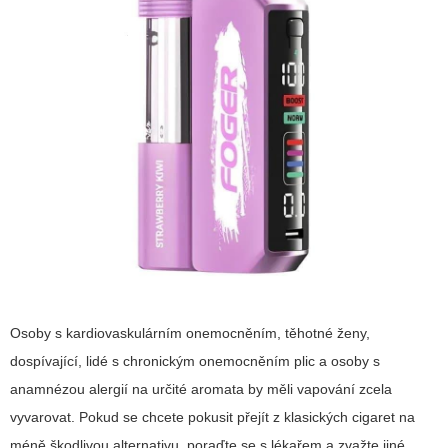
Osoby s kardiovaskulárním onemocněním, těhotné ženy,
dospívající, lidé s chronickým onemocněním plic a osoby s
anamnézou alergií na určité aromata by měli vapování zcela
vyvarovat. Pokud se chcete pokusit přejít z klasických cigaret na
méně škodlivou alternativu, poraďte se s lékařem a zvažte jiné