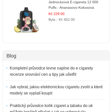
Jednorázová E-cigareta 12 000
Puffs - Ananasovo-Kokosová
Zmrzlina
Kč 229.00
Byla：
Kč 452.00
Blog
Kompletní průvodce levne naplne do e cigarety
recenze srovnání cen a tipy jak ušetřit
Jak vybrat, jakou elektronickou cigaretu zvolit a které
modely se vyplatí koupit
Praktický průvodce kolik cigaret a tabaku do uk
můžete legálně přivézt a jak se vyhnout clu