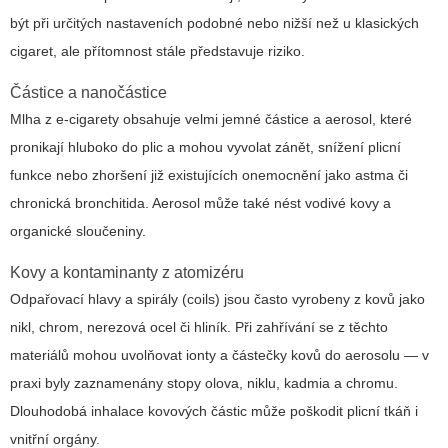
být při určitých nastaveních podobné nebo nižší než u klasických
cigaret, ale přítomnost stále představuje riziko.
Částice a nanočástice
Mlha z e‑cigarety obsahuje velmi jemné částice a aerosol, které
pronikají hluboko do plic a mohou vyvolat zánět, snížení plicní
funkce nebo zhoršení již existujících onemocnění jako astma či
chronická bronchitida. Aerosol může také nést vodivé kovy a
organické sloučeniny.
Kovy a kontaminanty z atomizéru
Odpařovací hlavy a spirály (coils) jsou často vyrobeny z kovů jako
nikl, chrom, nerezová ocel či hliník. Při zahřívání se z těchto
materiálů mohou uvolňovat ionty a částečky kovů do aerosolu — v
praxi byly zaznamenány stopy olova, niklu, kadmia a chromu.
Dlouhodobá inhalace kovových částic může poškodit plicní tkáň i
vnitřní orgány.