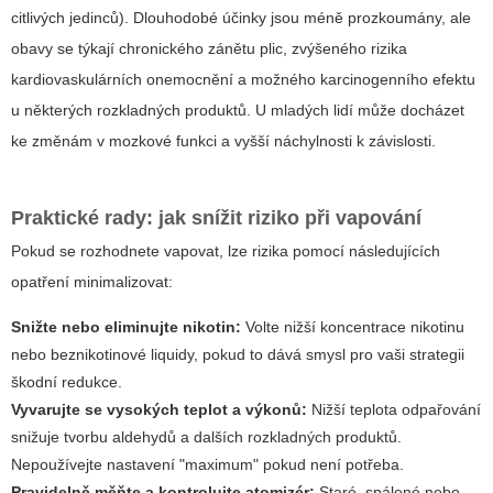
citlivých jedinců). Dlouhodobé účinky jsou méně prozkoumány, ale
obavy se týkají chronického zánětu plic, zvýšeného rizika
kardiovaskulárních onemocnění a možného karcinogenního efektu
u některých rozkladných produktů. U mladých lidí může docházet
ke změnám v mozkové funkci a vyšší náchylnosti k závislosti.
Praktické rady: jak snížit riziko při vapování
Pokud se rozhodnete vapovat, lze rizika pomocí následujících
opatření minimalizovat:
Snižte nebo eliminujte nikotin:
Volte nižší koncentrace nikotinu
nebo beznikotinové liquidy, pokud to dává smysl pro vaši strategii
škodní redukce.
Vyvarujte se vysokých teplot a výkonů:
Nižší teplota odpařování
snižuje tvorbu aldehydů a dalších rozkladných produktů.
Nepoužívejte nastavení "maximum" pokud není potřeba.
Pravidelně měňte a kontrolujte atomizér:
Staré, spálené nebo