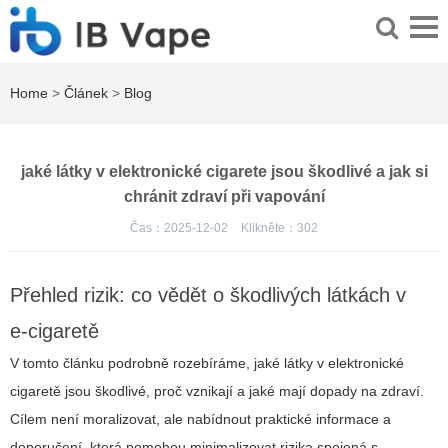
Home
>
Článek
>
Blog
jaké látky v elektronické cigarete jsou škodlivé a jak si
chránit zdraví při vapování
Čas：2025-12-02
Klikněte：
302
Přehled rizik: co vědět o škodlivých látkách v
e‑cigaretě
V tomto článku podrobně rozebíráme, jaké látky v elektronické
cigaretě jsou škodlivé, proč vznikají a jaké mají dopady na zdraví.
Cílem není moralizovat, ale nabídnout praktické informace a
doporučení, která pomohou minimalizovat rizika spojená s