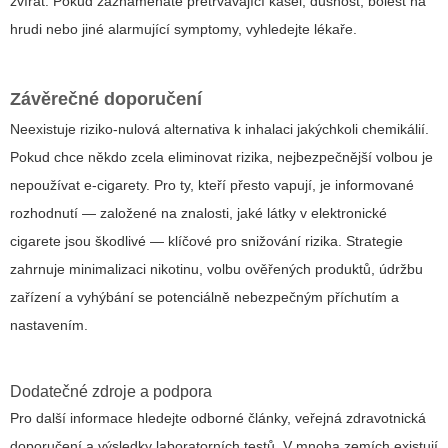
zvířat. Pokud zaznamenáte přetrvávající kašel, dušnost, bolest na
hrudi nebo jiné alarmující symptomy, vyhledejte lékaře.
Závěrečné doporučení
Neexistuje riziko‑nulová alternativa k inhalaci jakýchkoli chemikálií.
Pokud chce někdo zcela eliminovat rizika, nejbezpečnější volbou je
nepoužívat e‑cigarety. Pro ty, kteří přesto vapují, je informované
rozhodnutí — založené na znalosti, jaké látky v elektronické
cigarete jsou škodlivé — klíčové pro snižování rizika. Strategie
zahrnuje minimalizaci nikotinu, volbu ověřených produktů, údržbu
zařízení a vyhýbání se potenciálně nebezpečným příchutím a
nastavením.
Dodatečné zdroje a podpora
Pro další informace hledejte odborné články, veřejná zdravotnická
doporučení a výsledky laboratorních testů. V mnoha zemích existují