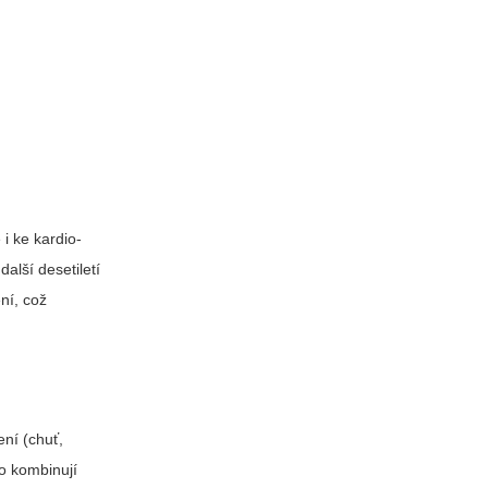
i ke kardio-
lší desetiletí
ní, což
ení (chuť,
bo kombinují