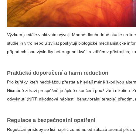
Výzkum je stále v aktivním vývoji. Mnohé dlouhodobé studie na lidec
studie in vitro nebo u zvířat poskytují biologické mechanistické in
případech jsou výsledky heterogenní kvůli rozdílům v přístrojích, k
Praktická doporučení a harm reduction
Pro kuřáky, kteří nedokážou přestat a hledají méně škodlivou altern
Nicméně zdraví prospěšné je úplné ukončení používání nikotinu. Zd
odvyknutí (NRT, nikotinové náplasti, behaviorální terapie) předtím, 
Regulace a bezpečnostní opatření
Regulační přístupy se liší napříč zeměmi: od zákazů aromat přes 