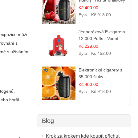
šluků | Příchuť Malinový
džem
Kč 400.00
Byla：
Kč 918.00
Jednorázová E-cigareta
á expozice může
12 000 Puffs - Vodní
orovnání s
Melounová Zmrzlina
Kč 229.00
jené s užíváním
Byla：
Kč 452.00
Elektronické cigarety s
35 000 šluky -
Pomerančový džem
Kč 400.00
atogenů,
Byla：
Kč 918.00
nebo horší
.
Blog
Krok za krokem kde koupit příchuť