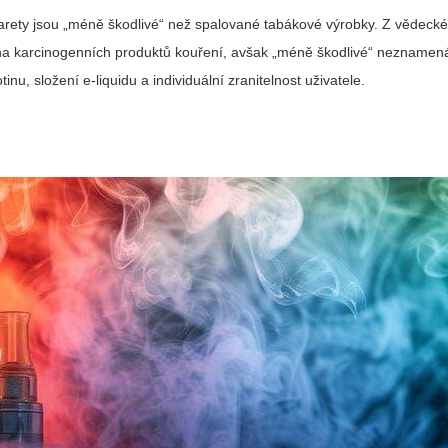
igarety jsou „méně škodlivé“ než spalované tabákové výrobky. Z vědeck
noha karcinogenních produktů kouření, avšak „méně škodlivé“ neznamená 
inu, složení e-liquidu a individuální zranitelnost uživatele.