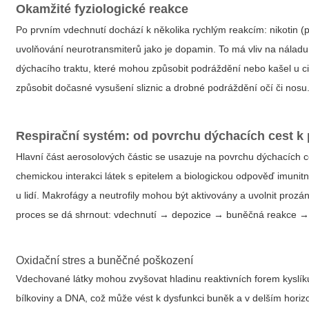
Okamžité fyziologické reakce
Po prvním vdechnutí dochází k několika rychlým reakcím: nikotin 
uvolňování neurotransmiterů jako je dopamin. To má vliv na náladu,
dýchacího traktu, které mohou způsobit podráždění nebo kašel u ci
způsobit dočasné vysušení sliznic a drobné podráždění očí či nosu
Respirační systém: od povrchu dýchacích cest k
Hlavní část aerosolových částic se usazuje na povrchu dýchacích 
chemickou interakci látek s epitelem a biologickou odpověď imuni
u lidí. Makrofágy a neutrofily mohou být aktivovány a uvolnit pro
proces se dá shrnout: vdechnutí → depozice → buněčná reakce →
Oxidační stres a buněčné poškození
Vdechované látky mohou zvyšovat hladinu reaktivních forem kyslík
bílkoviny a DNA, což může vést k dysfunkci buněk a v delším horizon