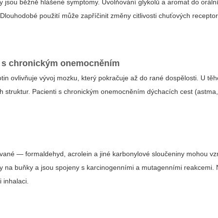
chy jsou běžně hlášené symptomy. Uvolňování glykolů a aromat do oráln
. Dlouhodobé použití může zapříčinit změny citlivosti chuťových recepto
oby s chronickým onemocněním
kotin ovlivňuje vývoj mozku, který pokračuje až do rané dospělosti. U tě
kých struktur. Pacienti s chronickým onemocněním dýchacích cest (ast
kávané — formaldehyd, acrolein a jiné karbonylové sloučeniny mohou vz
nky na buňky a jsou spojeny s karcinogenními a mutagenními reakcemi. 
inhalaci.