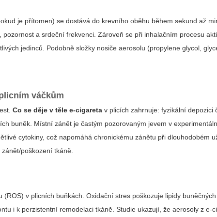
(pokud je přítomen) se dostává do krevního oběhu během sekund až mi
 pozornost a srdeční frekvenci. Zároveň se při inhalačním procesu aktiv
tlivých jedinců. Podobně složky nosiče aerosolu (propylene glycol, gly
.
 plicním váčkům
cest.
Co se děje v těle e-cigareta
v plicích zahrnuje: fyzikální depozici 
tních buněk. Místní zánět je častým pozorovaným jevem v experimentál
zánětlivé cytokiny, což napomáhá chronickému zánětu při dlouhodobém u
 zánět/poškození tkáně.
u (ROS) v plicních buňkách. Oxidační stres poškozuje lipidy buněčný
tu i k perzistentní remodelaci tkáně. Studie ukazují, že aerosoly z e-ci