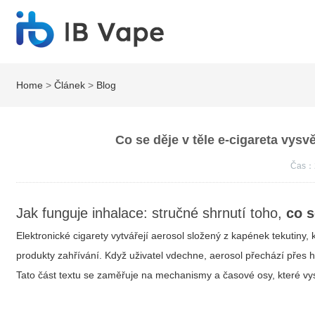
Home
>
Článek
>
Blog
Co se děje v těle e-cigareta vys
Čas：
Jak funguje inhalace: stručné shrnutí toho,
co s
Elektronické cigarety vytvářejí aerosol složený z kapének tekutiny, 
produkty zahřívání. Když uživatel vdechne, aerosol přechází přes hor
Tato část textu se zaměřuje na mechanismy a časové osy, které vys