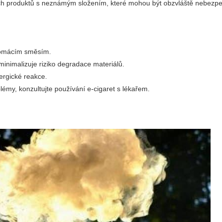
lních produktů s neznámým složením, které mohou být obzvláště nebezp
 domácím směsím.
minimalizuje riziko degradace materiálů.
ergické reakce.
émy, konzultujte používání e-cigaret s lékařem.