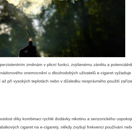
perzistentním změnám v plicní funkci, zvýšenému zánětu a potenciálně 
nádorového onemocnění u dlouhodobých uživatelů e-cigaret vyžaduje da
í až při vysokých teplotách nebo v důsledku nesprávného použití zaříze
ávislost díky kombinaci rychlé dodávky nikotinu a senzorického uspokoj
 tabákových cigaret na e-cigarety, někdy zvyšují frekvenci používání ne