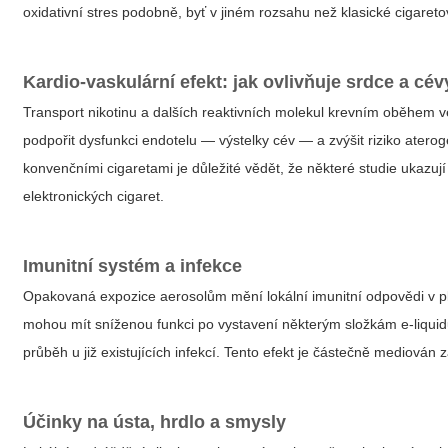
oxidativní stres podobně, byť v jiném rozsahu než klasické cigaret
Kardio-vaskulární efekt: jak ovlivňuje srdce a cév
Transport nikotinu a dalších reaktivních molekul krevním oběhem 
podpořit dysfunkci endotelu — výstelky cév — a zvýšit riziko atero
konvenčními cigaretami je důležité vědět, že některé studie ukazu
elektronických cigaret.
Imunitní systém a infekce
Opakovaná expozice aerosolům mění lokální imunitní odpovědi v pl
mohou mít sníženou funkci po vystavení některým složkám e-liqui
průběh u již existujících infekcí. Tento efekt je částečně mediová
Účinky na ústa, hrdlo a smysly