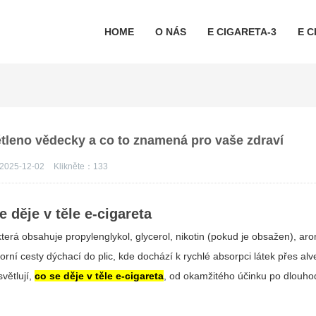
HOME
O NÁS
E CIGARETA-3
E C
větleno vědecky a co to znamená pro vaše zdraví
2025-12-02
Klikněte：
133
e děje v těle e-cigareta
která obsahuje propylenglykol, glycerol, nikotin (pokud je obsažen), aro
ní cesty dýchací do plic, kde dochází k rychlé absorpci látek přes alve
větlují,
co se děje v těle e-cigareta
, od okamžitého účinku po dlouh