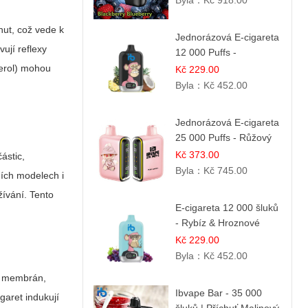
Byla：
Kč 918.00
nut, což vede k
Jednorázová E-cigareta
ují reflexy
12 000 Puffs -
Ananasovo-Kokosová
cerol) mohou
Kč 229.00
Zmrzlina
Byla：
Kč 452.00
Jednorázová E-cigareta
25 000 Puffs - Růžový
Citrón
Kč 373.00
částic,
Byla：
Kč 745.00
ních modelech i
žívání. Tento
E-cigareta 12 000 šluků
- Rybíz & Hroznové
Víno
Kč 229.00
Byla：
Kč 452.00
ch membrán,
Ibvape Bar - 35 000
garet indukují