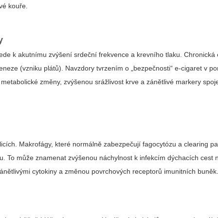
ové kouře.
y
vede k akutnímu zvýšení srdeční frekvence a krevního tlaku. Chronick
geneze (vzniku plátů). Navzdory tvrzením o „bezpečnosti“ e-cigaret v p
jí metabolické změny, zvýšenou srážlivost krve a zánětlivé markery spo
icích. Makrofágy, které normálně zabezpečují fagocytózu a clearing p
du. To může znamenat zvýšenou náchylnost k infekcím dýchacích cest 
n zánětlivými cytokiny a změnou povrchových receptorů imunitních buněk