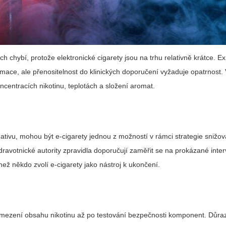
h chybí, protože elektronické cigarety jsou na trhu relativně krátce. E
formace, ale přenositelnost do klinických doporučení vyžaduje opatrnost
oncentracích nikotinu, teplotách a složení aromat.
ativu, mohou být e-cigarety jednou z možností v rámci strategie snižová
ravotnické autority zpravidla doporučují zaměřit se na prokázané inte
než někdo zvolí e-cigarety jako nástroj k ukončení.
omezení obsahu nikotinu až po testování bezpečnosti komponent. Důraz