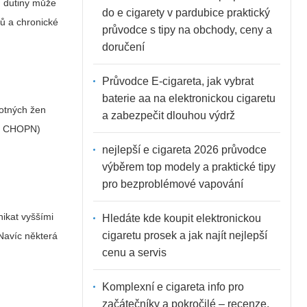
í dutiny může
do e cigarety v pardubice praktický
rů a chronické
průvodce s tipy na obchody, ceny a
doručení
Průvodce E-cigareta, jak vybrat
baterie aa na elektronickou cigaretu
hotných žen
a zabezpečit dlouhou výdrž
ma, CHOPN)
nejlepší e cigareta 2026 průvodce
výběrem top modely a praktické tipy
pro bezproblémové vapování
nikat vyššími
Hledáte kde koupit elektronickou
cigaretu prosek a jak najít nejlepší
Navíc některá
cenu a servis
Komplexní e cigareta info pro
začátečníky a pokročilé – recenze,