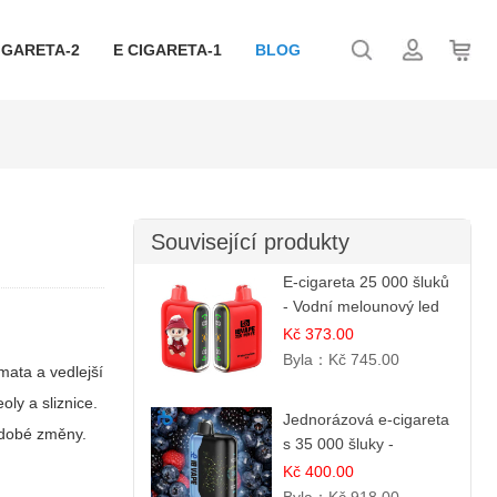
IGARETA-2
E CIGARETA-1
BLOG
Související produkty
E-cigareta 25 000 šluků
- Vodní melounový led
Kč 373.00
Byla：
Kč 745.00
mata a vedlejší
oly a sliznice.
Jednorázová e-cigareta
odobé změny.
s 35 000 šluky -
Ostružina & Borůvka
Kč 400.00