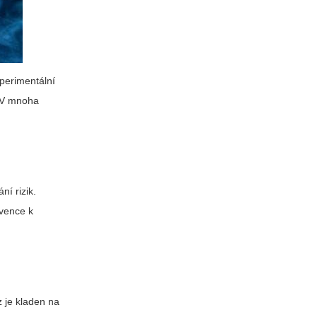
xperimentální
. V mnoha
ní rizik.
rvence k
 je kladen na