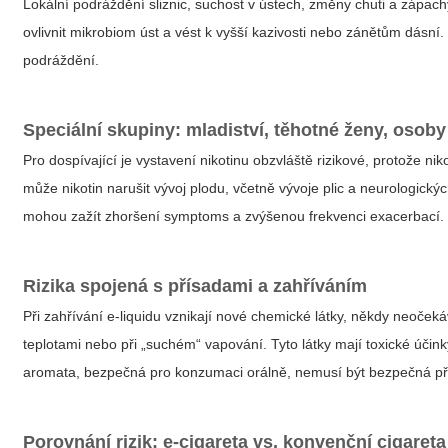
Lokální podráždění sliznic, suchost v ústech, změny chuti a zápa
ovlivnit mikrobiom úst a vést k vyšší kazivosti nebo zánětům dásní
podráždění.
Speciální skupiny: mladiství, těhotné ženy, os
Pro dospívající je vystavení nikotinu obzvláště rizikové, protože ni
může nikotin narušit vývoj plodu, včetně vývoje plic a neurologic
mohou zažít zhoršení symptoms a zvýšenou frekvenci exacerbací.
Rizika spojená s přísadami a zahříváním
Při zahřívání e-liquidu vznikají nové chemické látky, někdy neoče
teplotami nebo při „suchém“ vapování. Tyto látky mají toxické úči
aromata, bezpečná pro konzumaci orálně, nemusí být bezpečná při 
Porovnání rizik: e-cigareta vs. konvenční cigareta