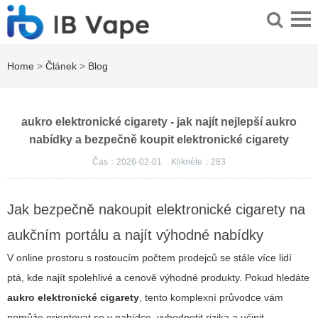
Home
>
Článek
>
Blog
aukro elektronické cigarety - jak najít nejlepší aukro
nabídky a bezpečně koupit elektronické cigarety
Čas：2026-02-01
Klikněte：
283
Jak bezpečně nakoupit elektronické cigarety na
aukčním portálu a najít výhodné nabídky
V online prostoru s rostoucím počtem prodejců se stále více lidí
ptá, kde najít spolehlivé a cenově výhodné produkty. Pokud hledáte
aukro elektronické cigarety
, tento komplexní průvodce vám
pomůže orientovat se v nabídce, vyhodnotit rizika a učinit