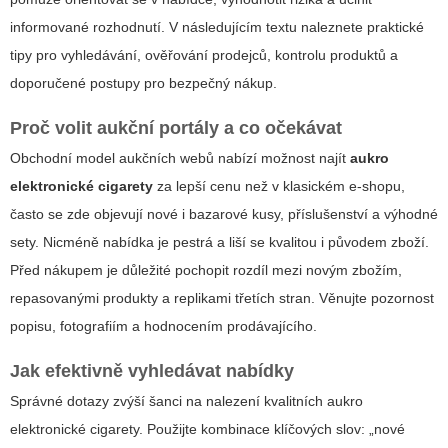
informované rozhodnutí. V následujícím textu naleznete praktické
tipy pro vyhledávání, ověřování prodejců, kontrolu produktů a
doporučené postupy pro bezpečný nákup.
Proč volit aukční portály a co očekávat
Obchodní model aukčních webů nabízí možnost najít
aukro
elektronické cigarety
za lepší cenu než v klasickém e-shopu,
často se zde objevují nové i bazarové kusy, příslušenství a výhodné
sety. Nicméně nabídka je pestrá a liší se kvalitou i původem zboží.
Před nákupem je důležité pochopit rozdíl mezi novým zbožím,
repasovanými produkty a replikami třetích stran. Věnujte pozornost
popisu, fotografiím a hodnocením prodávajícího.
Jak efektivně vyhledávat nabídky
Správné dotazy zvýší šanci na nalezení kvalitních
aukro
elektronické cigarety
. Použijte kombinace klíčových slov: „nové