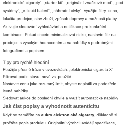
elektronické cigarety“, „starter kit“, „originální značkové mod“, „pod
systémy“, „e-liquid balení“, „náhradní cívky“. Využijte filtry: cena,
lokalita prodejce, stav zboží, způsob dopravy a možnosti platby.
Aktivujte sledování vyhledávání a notifikace pro konkrétní
kombinace. Pokud chcete minimalizovat riziko, nastavte filtr na
prodejce s vysokým hodnocením a na nabídky s podrobnými
fotografiemi a popisem.
Tipy pro rychlé hledání
Použijte přesné fráze v uvozovkách: „elektronická cigareta X“
Filtrovat podle stavu: nové vs. použité
Nastavte cenu jako rozumný limit, abyste neplatili za podezřele
levné nabídky
Sledovat aukce do poslední chvíle a využít automatické nabídky
Jak číst popisy a vyhodnotit autenticitu
Když se zaměříte na
aukro elektronické cigarety
, důkladně si
pročtěte popis produktu. Originální výrobci uvádějí specifikace,