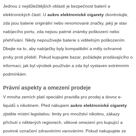
Jednou z nejdůležitějších oblastí je bezpečnost baterií a
elektronických částí. U
aukro elektronické cigarety
zkontrolujte,
zda jsou baterie originální nebo renomované značky, jaký je stav
nabíjecího portu, zda nejsou patrné známky poškození nebo
přehřívání. Nikdy nepoužívejte baterie s viditelným poškozením.
Dbejte na to, aby nabíječky byly kompatibilní a měly ochranné
prvky proti přebití. Pokud kupujete bazar, požádejte prodávajícího o
informaci, jak byl výrobek používán a zda byl vystaven extrémním
podmínkám.
Právní aspekty a omezení prodeje
V mnoha zemích platí speciální pravidla pro prodej a dovoz e-
liquidů s nikotinem. Před nákupem
aukro elektronické cigarety
zjistěte místní legislativu: limity pro množství nikotinu, zákazy
příchutí v některých regionech, věkové omezení pro kupující a
povinné označení zdravotními varováními. Pokud nakupujete ze