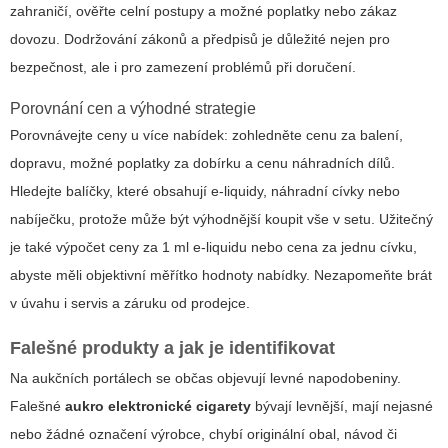
zahraničí, ověřte celní postupy a možné poplatky nebo zákaz
dovozu. Dodržování zákonů a předpisů je důležité nejen pro
bezpečnost, ale i pro zamezení problémů při doručení.
Porovnání cen a výhodné strategie
Porovnávejte ceny u více nabídek: zohledněte cenu za balení,
dopravu, možné poplatky za dobírku a cenu náhradních dílů.
Hledejte balíčky, které obsahují e-liquidy, náhradní cívky nebo
nabíječku, protože může být výhodnější koupit vše v setu. Užitečný
je také výpočet ceny za 1 ml e-liquidu nebo cena za jednu cívku,
abyste měli objektivní měřítko hodnoty nabídky. Nezapomeňte brát
v úvahu i servis a záruku od prodejce.
Falešné produkty a jak je identifikovat
Na aukčních portálech se občas objevují levné napodobeniny.
Falešné
aukro elektronické cigarety
bývají levnější, mají nejasné
nebo žádné označení výrobce, chybí originální obal, návod či