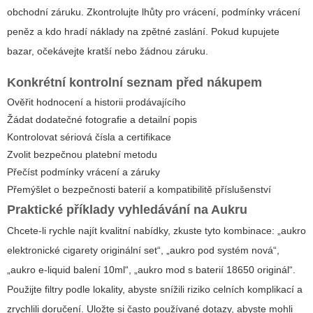
obchodní záruku. Zkontrolujte lhůty pro vrácení, podmínky vrácení
peněz a kdo hradí náklady na zpětné zaslání. Pokud kupujete
bazar, očekávejte kratší nebo žádnou záruku.
Konkrétní kontrolní seznam před nákupem
Ověřit hodnocení a historii prodávajícího
Žádat dodatečné fotografie a detailní popis
Kontrolovat sériová čísla a certifikace
Zvolit bezpečnou platební metodu
Přečíst podmínky vrácení a záruky
Přemýšlet o bezpečnosti baterií a kompatibilitě příslušenství
Praktické příklady vyhledávání na Aukru
Chcete-li rychle najít kvalitní nabídky, zkuste tyto kombinace: „aukro
elektronické cigarety originální set“, „aukro pod systém nová“,
„aukro e-liquid balení 10ml“, „aukro mod s baterií 18650 originál“.
Použijte filtry podle lokality, abyste snížili riziko celních komplikací a
zrychlili doručení. Uložte si často používané dotazy, abyste mohli