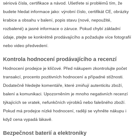
sériová čísla, certifikace a návod. Ušetřete si problémů tím, že
budete hledat informace jako: výrobní číslo, certifikát CE, obrázky
krabice a obsahu v balení, popis stavu (nové, nepoužité,
rozbalené) a jasné informace o záruce. Pokud chybí základní
údaje, ptejte se konkrétně prodávajícího a požadujte více fotografií
nebo video předvedení.
Kontrola hodnocení prodávajícího a recenzí
Hodnocení prodejce je klíčové. Před nákupem zkontrolujte počet
transakcí, procento pozitivních hodnocení a případné stížnosti.
Dodatečně hledejte komentáře, které zmiňují autenticitu zboží,
balení a komunikaci. Upozorněním je mnoho negativních recenzí
týkajících se vratek, nefunkčních výrobků nebo falešného zboží.
Pokud má prodejce nízké hodnocení, raději se vyhněte nákupu i
když cena vypadá lákavě.
Bezpečnost baterií a elektroniky