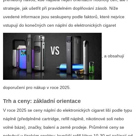
strategie, jak ušetřit při pravidelném doplňování zásob. Níže
uvedené informace jsou seskupeny podle faktorů, které nejvíce
vstupují do konečných
cen náplní do elektronických cigaret
, a obsahují
doporučení pro nákup v roce 2025.
Trh a ceny: základní orientace
V roce 2025 se ceny náplní do elektronických cigaret liší podle typu
náplně (předplněné cartridge, refill náplně, nikotinové soli nebo
volné báze), značky, balení a země prodeje. Průměrné ceny se
pohybují v širokém spektru: levnější refill láhve 10-30 ml začínají od