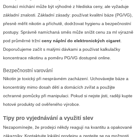
Domácí míchání může být výhodné z hlediska ceny, ale vyžaduje
základní znalosti. Základní zásady: používat kvalitní báze (PG/VG),
přesně měřit nikotin a příchutě, dodržovat hygienu a bezpečnostní
postupy. Správně namíchaná směs může snížit cenu za ml výrazně
pod průměrné tržní
ceny náplní do elektronických cigaret
.
Doporučujeme začít s malými dávkami a používat kalkulačky
koncentrace nikotinu a poměru PG/VG dostupné online.
Bezpečnostní varování
Nikotin je toxický při nesprávném zacházení. Uchovávejte báze a
koncentráty mimo dosah dětí a domácích zvířat a použijte
ochranné pomůcky při manipulaci. Pokud si nejste jisti, raději kupte
hotové produkty od ověřeného výrobce.
Tipy pro vyjednávání a využití slev
Nezapomínejte, že prodejci někdy reagují na kvantitu a opakované
zákazníky. Kontaktujte lokální prodejny a zeptejte se na možnosti