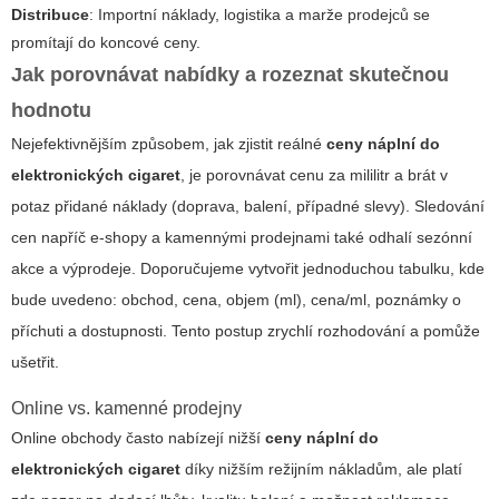
Distribuce
: Importní náklady, logistika a marže prodejců se
promítají do koncové ceny.
Jak porovnávat nabídky a rozeznat skutečnou
hodnotu
Nejefektivnějším způsobem, jak zjistit reálné
ceny náplní do
elektronických cigaret
, je porovnávat cenu za mililitr a brát v
potaz přidané náklady (doprava, balení, případné slevy). Sledování
cen napříč e-shopy a kamennými prodejnami také odhalí sezónní
akce a výprodeje. Doporučujeme vytvořit jednoduchou tabulku, kde
bude uvedeno: obchod, cena, objem (ml), cena/ml, poznámky o
příchuti a dostupnosti. Tento postup zrychlí rozhodování a pomůže
ušetřit.
Online vs. kamenné prodejny
Online obchody často nabízejí nižší
ceny náplní do
elektronických cigaret
díky nižším režijním nákladům, ale platí