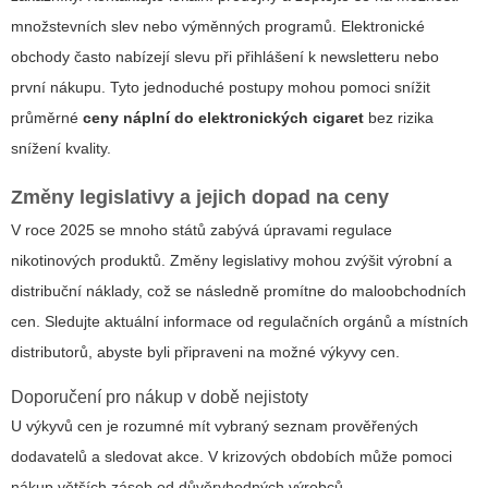
množstevních slev nebo výměnných programů. Elektronické
obchody často nabízejí slevu při přihlášení k newsletteru nebo
první nákupu. Tyto jednoduché postupy mohou pomoci snížit
průměrné
ceny náplní do elektronických cigaret
bez rizika
snížení kvality.
Změny legislativy a jejich dopad na ceny
V roce 2025 se mnoho států zabývá úpravami regulace
nikotinových produktů. Změny legislativy mohou zvýšit výrobní a
distribuční náklady, což se následně promítne do maloobchodních
cen. Sledujte aktuální informace od regulačních orgánů a místních
distributorů, abyste byli připraveni na možné výkyvy cen.
Doporučení pro nákup v době nejistoty
U výkyvů cen je rozumné mít vybraný seznam prověřených
dodavatelů a sledovat akce. V krizových obdobích může pomoci
nákup větších zásob od důvěryhodných výrobců.