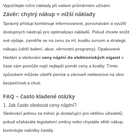
Vypočítejte roční náklady při vašem průměrném užívání.
Závěr: chytrý nákup = nižší náklady
Správný přístup kombinuje informovanost, porovnávání a využití
dostupných nástrojů pro optimalizaci nákladů. Pokud chcete snížit
své výdaje, zaměřte se na cenu za ml, kvalitu surovin a strategii
nákupu (větší balení, akce, věrnostní programy). Opakované
hledání a sledování
ceny náplní do elektronických cigaret
v
čase vám pomůže najít nejlepší poměr ceny a kvality. Tímto
způsobem můžete ušetřit peníze a zároveň neklesnout na úkor
bezpečnosti a chuti.
FAQ – často kladené otázky
1. Jak často sledovat ceny náplní?
Sledování jednou za měsíc je dostačující pro většinu uživatelů;
pokud očekáváte legislativní změny nebo chystáte větší nákup,
kontrolujte nabídky častěji.