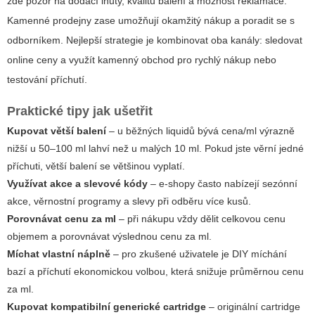
zde pozor na dodací lhůty, kvalitu balení a možnost reklamace.
Kamenné prodejny zase umožňují okamžitý nákup a poradit se s
odborníkem. Nejlepší strategie je kombinovat oba kanály: sledovat
online ceny a využít kamenný obchod pro rychlý nákup nebo
testování příchutí.
Praktické tipy jak ušetřit
Kupovat větší balení
– u běžných liquidů bývá cena/ml výrazně
nižší u 50–100 ml lahví než u malých 10 ml. Pokud jste věrní jedné
příchuti, větší balení se většinou vyplatí.
Využívat akce a slevové kódy
– e-shopy často nabízejí sezónní
akce, věrnostní programy a slevy při odběru více kusů.
Porovnávat cenu za ml
– při nákupu vždy dělit celkovou cenu
objemem a porovnávat výslednou cenu za ml.
Míchat vlastní náplně
– pro zkušené uživatele je DIY míchání
bazí a příchutí ekonomickou volbou, která snižuje průměrnou cenu
za ml.
Kupovat kompatibilní generické cartridge
– originální cartridge