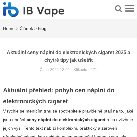
Home
>
Článek
>
Blog
Aktuální ceny náplní do elektronických cigaret 2025 a
chytré tipy jak ušetřit
Čas：2025-12-02
Klikněte：
171
Aktuální přehled: pohyb cen náplní do
elektronických cigaret
V rychle se měnícím trhu se spotřebitelé pravidelně ptají na to, jaké
jsou dnešní
ceny náplní do elektronických cigaret
a co ovlivňuje
jejich výši. Tento text nabízí komplexní, praktický a zároveň
přehledný návod, kde najdete nejen orientační hodnoty cen, ale i