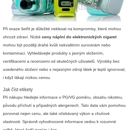
Při snaze šetřit je důležité neklesat na kompromisy, které mohou
ohrozit zdraví. Nízké
ceny náplní do elektronických cigaret
mohou být později drahé kvůli nekvalitním surovinám nebo
kontaminaci. Vyhledávejte produkty s jasným složením,
certifikacemi a recenzemi od skutečných uživatelů. Výrobky bez
uvedeného složení nebo s nejasnými zdroji látek je lepší ignorovat,
i když lákají nízkou cenou.
Jak číst etikety
Při nákupu hledejte informace o PG/VG poměru, obsahu nikotinu,
původu příchutí a případných alergenech. Tato data vám pomohou
porovnat nejen cenu, ale také očekávaný výkon a chuťové
vlastnosti. Správně vyhodnocené informace vedou k rozumné
volbě, která šetří peníze i čas.