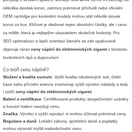
několika desítek korun, zatímco prémiové příchutě nebo oficiální
OEM cartridge pro konkrétní modely mohou stát několik stovek
korun za kus. Klíčové je sledovat nejen absolutní částky, ale i cenu
za mililitr, která je nejlepším ukazatelem skutečné hodnoty. Pro
SEO optimalizaci a lepší orientaci čtenáře se zde opakovaně
objevuje výraz
ceny náplní do elektronických cigaret
v kontextu
konkrétních tipů a doporučení.
Co tvoří cenu náplně?
Složení a kvalita surovin
: Vyšší kvalita nikotinových solí, čistší
báze nebo přírodní esence znamenají vyšší výrobní náklady a tedy
i vyšší
ceny náplní do elektronických cigaret
.
Balení a certifikace
: Certifikované produkty, bezpečnostní uzávěry
a luxusní balení navyšují cenu.
Značka
: Výrobci s vyšší reputací si mohou účtovat prémiové ceny.
Regulace a daně
: Lokální zákony, spotřební daně a poplatky
mohou výrazně zvýšit maloobchodní cenu.