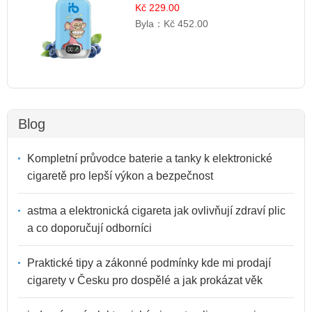
šluků | Osvěžující Bobulová Příchuť
Kč 229.00
Byla：
Kč 452.00
Blog
Kompletní průvodce baterie a tanky k elektronické
cigaretě pro lepší výkon a bezpečnost
astma a elektronická cigareta jak ovlivňují zdraví plic
a co doporučují odborníci
Praktické tipy a zákonné podmínky kde mi prodají
cigarety v Česku pro dospělé a jak prokázat věk