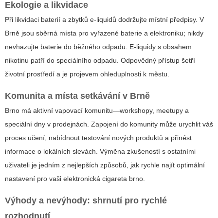
Ekologie a likvidace
Při likvidaci baterií a zbytků e-liquidů dodržujte místní předpisy. V
Brně jsou sběrná místa pro vyřazené baterie a elektroniku; nikdy
nevhazujte baterie do běžného odpadu. E-liquidy s obsahem
nikotinu patří do speciálního odpadu. Odpovědný přístup šetří
životní prostředí a je projevem ohleduplnosti k městu.
Komunita a místa setkávání v Brně
Brno má aktivní vapovací komunitu—workshopy, meetupy a
speciální dny v prodejnách. Zapojení do komunity může urychlit váš
proces učení, nabídnout testování nových produktů a přinést
informace o lokálních slevách. Výměna zkušeností s ostatními
uživateli je jedním z nejlepších způsobů, jak rychle najít optimální
nastavení pro vaši
elektronická cigareta brno
.
Výhody a nevýhody: shrnutí pro rychlé
rozhodnutí