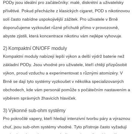
PODy jsou ideální pro začátečníky: malé, diskrétní a uživatelsky
přívětivé. Pokud přecházíte z klasických cigaret, POD s nikotinovou
solí často nabídne uspokojivější zážitek. Pro uživatele v Brně
doporučujeme vyzkoušet různé příchutě přímo v provozovně,
abyste zjistili, která koncentrace nikotinu vám nejlépe vyhovuje.
2) Kompaktní ON/OFF moduly
Kompaktní moduly nabízejí lepší výkon a delší výdrž baterie než
základní PODy. Jsou vhodné pro uživatele, kteří chtějí přizpůsobit
výkon, proud vzduchu a experimentovat s různými atomizéry. V
Brně se dají tyto systémy vyzkoušet v několika specializovaných
obchodech, kde vám personál pomůže s počátečním nastavením a
výběrem správných žhavicích hlaviček.
3) Výkonné sub-ohm systémy
Pro pokročilé vapery, kteří hledají intenzivní tvorbu páry a výraznou
chuť, jsou sub-ohm systémy vhodné. Tyto přístroje často vyžadují