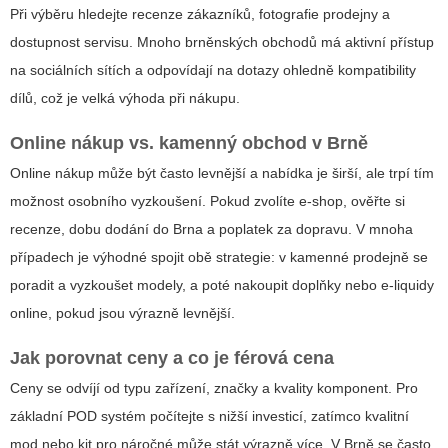
Při výběru hledejte recenze zákazníků, fotografie prodejny a
dostupnost servisu. Mnoho brněnských obchodů má aktivní přístup
na sociálních sítích a odpovídají na dotazy ohledně kompatibility
dílů, což je velká výhoda při nákupu.
Online nákup vs. kamenný obchod v Brně
Online nákup může být často levnější a nabídka je širší, ale trpí tím
možnost osobního vyzkoušení. Pokud zvolíte e-shop, ověřte si
recenze, dobu dodání do Brna a poplatek za dopravu. V mnoha
případech je výhodné spojit obě strategie: v kamenné prodejně se
poradit a vyzkoušet modely, a poté nakoupit doplňky nebo e-liquidy
online, pokud jsou výrazně levnější.
Jak porovnat ceny a co je férová cena
Ceny se odvíjí od typu zařízení, značky a kvality komponent. Pro
základní POD systém počítejte s nižší investicí, zatímco kvalitní
mod nebo kit pro náročné může stát výrazně více. V Brně se často