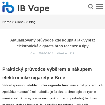
Home
>
Článek
>
Blog
Aktualizovaný průvodce kde koupit a jak vybrat
elektronická cigareta brno recenze a tipy
Čas：2026-01-18
Klikněte：
219
Praktický průvodce výběrem a nákupem
elektronické cigarety v Brně
Vybrat správnou
elektronická cigareta brno
může být pro řadu lidí
zpočátku matoucí úkol: nabídka je široká, technologie se rychle
mění a každému vyhovuje něco jiného. Tento podrobný text vás
provede krok za krokem, jak rozlišit typy zařízení, jak najít