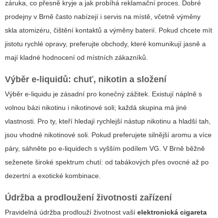
záruka, co přesně kryje a jak probíhá reklamační proces. Dobré
prodejny v Brně často nabízejí i servis na místě, včetně výměny
skla atomizéru, čištění kontaktů a výměny baterií. Pokud chcete mít
jistotu rychlé opravy, preferujte obchody, které komunikují jasně a
mají kladné hodnocení od místních zákazníků.
Výběr e-liquidů: chuť, nikotin a složení
Výběr e-liquidu je zásadní pro konečný zážitek. Existují náplně s
volnou bázi nikotinu i nikotinové soli; každá skupina má jiné
vlastnosti. Pro ty, kteří hledají rychlejší nástup nikotinu a hladší tah,
jsou vhodné nikotinové soli. Pokud preferujete silnější aromu a více
páry, sáhněte po e-liquidech s vyšším podílem VG. V Brně běžně
seženete široké spektrum chutí: od tabákových přes ovocné až po
dezertní a exotické kombinace.
Údržba a prodloužení životnosti zařízení
Pravidelná údržba prodlouží životnost vaší
elektronická cigareta