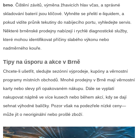
brno
. Čištění závitů, výměna žhavicích hlav včas, a správné
skladování baterií jsou klíčové. Vyhněte se přelití e-liquidem, a
pokud vidíte průnik tekutiny do nabíjecího portu, vyhledejte servis.
Některé brněnské prodejny nabízejí i rychlé diagnostické služby,
které mohou identifikovat příčiny slabého výkonu nebo
nadměrného kouře.
Tipy na úsporu a akce v Brně
Chcete-li ušetřit, sledujte sezónní výprodeje, kupóny a věrnostní
programy místních obchodů. Mnohé prodejny v Brně mají věrnostní
karty nebo slevy při opakovaném nákupu. Dále se vyplatí
nakupovat náplně ve více kusech nebo během akcí, kdy se dají
sehnat výhodné balíčky. Pozor však na podezřele nízké ceny—
může jít o neoriginální nebo prošlé zboží.