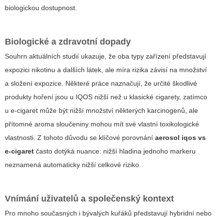
biologickou dostupnost.
Biologické a zdravotní dopady
Souhrn aktuálních studií ukazuje, že oba typy zařízení představují
expozici nikotinu a dalších látek, ale míra rizika závisí na množství
a složení expozice. Některé práce naznačují, že určité škodlivé
produkty hoření jsou u IQOS nižší než u klasické cigarety, zatímco
u e-cigaret může být nižší množství některých karcinogenů, ale
přítomné aroma sloučeniny mohou mít své vlastní toxikologické
vlastnosti. Z tohoto důvodu se klíčové porovnání
aerosol iqos vs
e-cigaret
často dotýká nuance: nižší hladina jednoho markeru
neznamená automaticky nižší celkové riziko.
Vnímání uživatelů a společenský kontext
Pro mnoho současných i bývalých kuřáků představují hybridní nebo