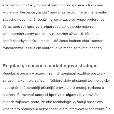
alternativní produkty možnost snížit obtíže spojené s tradičním
kouřením. Percepce „čistoty“ páry či aerosolu, méně intenzivního
zápachu nebo menší sociální stigmatizace ovlivňuje preference.
Výraz
aerosol iqos vs e-cigaret
se tak objevuje nejen v
laboratorních zprávách, ale i v recenzích uživatelů, fórech a
spotřebitelských průzkumech. Lidé často hodnotí chuť, komfort,
synchronizaci s rituálem kouření a vnímané zdravotní benefity.
Regulace, značení a marketingové strategie
Regulační orgány v různých zemích zaujímají rozdílné postoje k
zařazení a kontrole zařízení. Některé státy přistupují technologicky
neutrálně, jiné zavádějí přísnější pravidla pro prodej, reklamu a
značení. Porovnání
aerosol iqos vs e-cigaret
je v právních
textech zajímavé proto, že obě technologie vyžadují specifická
kritéria pro hodnocení bezpečnosti a pro informování spotřebitelů o