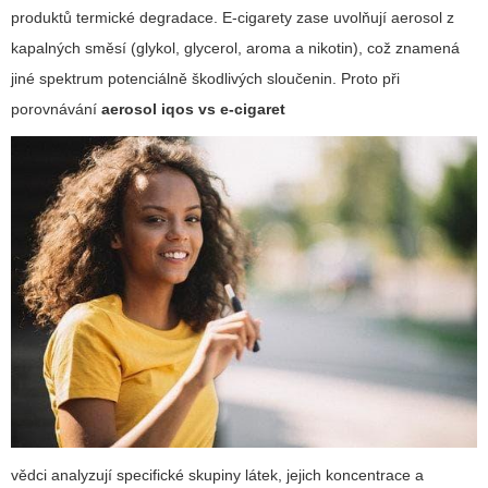
produktů termické degradace. E-cigarety zase uvolňují aerosol z
kapalných směsí (glykol, glycerol, aroma a nikotin), což znamená
jiné spektrum potenciálně škodlivých sloučenin. Proto při
porovnávání
aerosol iqos vs e-cigaret
vědci analyzují specifické skupiny látek, jejich koncentrace a