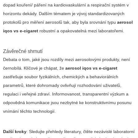
dopad kouření/ páření na kardiovaskulární a respirační systém v
horizontu dekády. Dalším tématem je vývoj standardizovaných
protokolů pro měření aerosolů tak, aby byla srovnání typu
aerosol
iqos vs e-cigaret
robustní a opakovatelná mezi laboratořemi.
Závěrečné shrnutí
Debata o tom, jaké jsou rozdíly mezi aerosolovými produkty, není
černobílá. Klíčové je chápat, že
aerosol iqos vs e-cigaret
zastřešuje soubor fyzikálních, chemických a behaviorálních
parametrů, které dohromady ovlivňují rozhodování uživatelů,
regulaci i veřejné zdraví. Informovanost, transparentní výzkum a
odpovědná komunikace jsou nezbytné ke konstruktivnímu posunu
vnímání těchto technologií.
Další kroky
: Sledujte přehledy literatury, čtěte nezávislé laboratorní