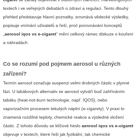
textech i ve veřejných debatách o zdraví a regulaci. Tento dlouhý
přehled představuje hlavní poznatky, srovnává vědecké výsledky,
popisuje vnímání uživatelů a řeší, proč porovnávání konceptů
„
aerosol iqos vs e-cigaret
“ mění celkový rámec diskuze o kouření
a náhradách.
Co se rozumí pod pojmem aerosol u různých
zařízení?
Termín aerosol označuje suspenzi velmi drobných částic v plynné
fázi. U tabákových alternativ se aerosol vytváří buď zahříváním
tabáku (heat-not-burn technologie, např. IQOS), nebo
vaporizačním procesem tekutých náplní (e-cigarety). V praxi to
znamená rozdílné teploty, chemické reakce a výsledné složení
částic. Z tohoto důvodu se klíčové heslo
aerosol iqos vs e-cigaret
objevuje v textech, které řeší jak fyzikální, tak chemické