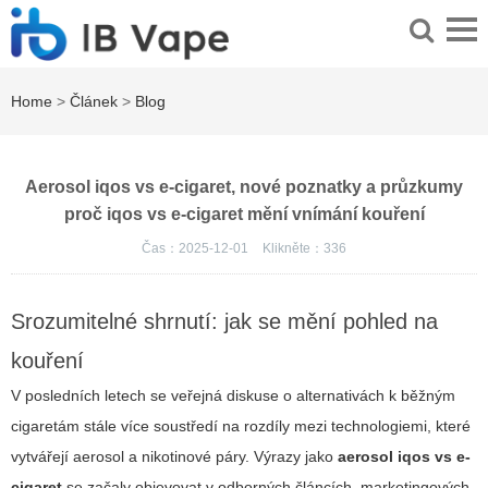
Home
>
Článek
>
Blog
Aerosol iqos vs e-cigaret, nové poznatky a průzkumy
proč iqos vs e-cigaret mění vnímání kouření
Čas：2025-12-01
Klikněte：
336
Srozumitelné shrnutí: jak se mění pohled na
kouření
V posledních letech se veřejná diskuse o alternativách k běžným
cigaretám stále více soustředí na rozdíly mezi technologiemi, které
vytvářejí aerosol a nikotinové páry. Výrazy jako
aerosol iqos vs e-
cigaret
se začaly objevovat v odborných článcích, marketingových