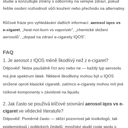
studie a konzultujte změny s odborníky na veřejné zdraví, pokud
řešíte osobní rozhodnutí vůči kouření nebo přechodu na alternativy.
Klíčové fráze pro vyhledávání dalších informací:
aerosol iqos vs
e-cigaret
, „heat-not-burn vs vaporizér“, „chemické složení
aerosolů“, „dopad na zdraví e-cigarety IQOS“.
FAQ
1. Je aerosol z IQOS méně škodlivý než z e-cigaret?
Odpověď: Nelze paušálně říct ano nebo ne — každý typ aerosolu
má jiné spektrum látek. Některé škodliviny mohou být u IQOS
snížené oproti klasické cigaretě, zatímco e-cigarety mohou mít jiné
rizikové komponenty v závislosti na liquidu.
2. Jak často se používá klíčové srovnání
aerosol iqos vs e-
cigaret
ve vědecké literatuře?
Odpověď: Poměrně často — sklízí pozornost jak toxikologů, tak
epidemiologů i politických činitelů; množství studií roste spolu s