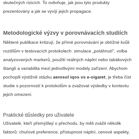
skutečných rizicích. To ovlivňuje, jak jsou tyto produkty
prezentovány a jak se vyvíjí jejich propagace.
Metodologické výzvy v porovnávacích studiích
Některé publikace kritizují, že přímé porovnávání je obtížné kvůli
rozdílům v testovacích protokolech: simulace „potáhnutí“, volba
analyzovaných markerů, použití reálných náplní nebo tabákových
štanglí a variabilita mezi jednotlivými modely zařízení. Abychom
pochopili výstižně otázku
aerosol iqos vs e-cigaret
, je třeba číst
studie s pozorností k protokolům a zvažovat výsledky v kontextu
jejich omezení.
Praktické důsledky pro uživatele
Uživatelé, kteří přemýšlejí o přechodu, by měli zvážit několik
faktorů: chuťové preference, přístupnost náplní, cenové aspekty,