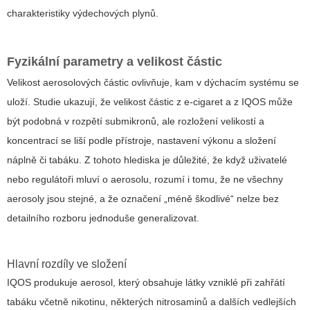
charakteristiky výdechových plynů.
Fyzikální parametry a velikost částic
Velikost aerosolových částic ovlivňuje, kam v dýchacím systému se
uloží. Studie ukazují, že velikost částic z e-cigaret a z IQOS může
být podobná v rozpětí submikronů, ale rozložení velikostí a
koncentrací se liší podle přístroje, nastavení výkonu a složení
náplně či tabáku. Z tohoto hlediska je důležité, že když uživatelé
nebo regulátoři mluví o
aerosolu
, rozumí i tomu, že ne všechny
aerosoly jsou stejné, a že označení „méně škodlivé“ nelze bez
detailního rozboru jednoduše generalizovat.
Hlavní rozdíly ve složení
IQOS produkuje aerosol, který obsahuje látky vzniklé při zahřátí
tabáku včetně nikotinu, některých nitrosaminů a dalš‪ích vedlejších