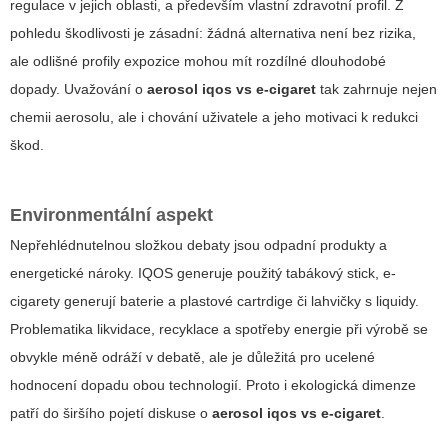
regulace v jejich oblasti, a především vlastní zdravotní profil. Z
pohledu škodlivosti je zásadní: žádná alternativa není bez rizika,
ale odlišné profily expozice mohou mít rozdílné dlouhodobé
dopady. Uvažování o
aerosol iqos vs e-cigaret
tak zahrnuje nejen
chemii aerosolu, ale i chování uživatele a jeho motivaci k redukci
škod.
Environmentální aspekt
Nepřehlédnutelnou složkou debaty jsou odpadní produkty a
energetické nároky. IQOS generuje použitý tabákový stick, e-
cigarety generují baterie a plastové cartrdige či lahvičky s liquidy.
Problematika likvidace, recyklace a spotřeby energie při výrobě se
obvykle méně odráží v debatě, ale je důležitá pro ucelené
hodnocení dopadu obou technologií. Proto i ekologická dimenze
patří do širšího pojetí diskuse o
aerosol iqos vs e-cigaret
.