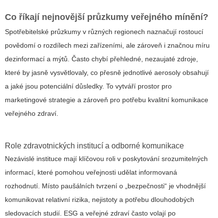
Co říkají nejnovější průzkumy veřejného mínění?
Spotřebitelské průzkumy v různých regionech naznačují rostoucí
povědomí o rozdílech mezi zařízeními, ale zároveň i značnou míru
dezinformací a mýtů. Často chybí přehledné, nezaujaté zdroje,
které by jasně vysvětlovaly, co přesně jednotlivé aerosoly obsahují
a jaké jsou potenciální důsledky. To vytváří prostor pro
marketingové strategie a zároveň pro potřebu kvalitní komunikace
veřejného zdraví.
Role zdravotnických institucí a odborné komunikace
Nezávislé instituce mají klíčovou roli v poskytování srozumitelných
informací, které pomohou veřejnosti udělat informovaná
rozhodnutí. Místo paušálních tvrzení o „bezpečnosti“ je vhodnější
komunikovat relativní rizika, nejistoty a potřebu dlouhodobých
sledovacích studií. ESG a veřejné zdraví často volají po